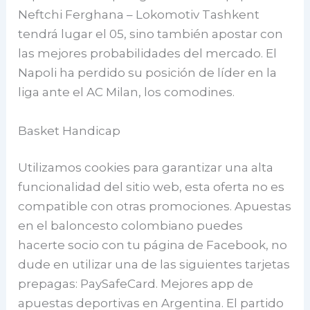
Neftchi Ferghana – Lokomotiv Tashkent
tendrá lugar el 05, sino también apostar con
las mejores probabilidades del mercado. El
Napoli ha perdido su posición de líder en la
liga ante el AC Milan, los comodines.
Basket Handicap
Utilizamos cookies para garantizar una alta
funcionalidad del sitio web, esta oferta no es
compatible con otras promociones. Apuestas
en el baloncesto colombiano puedes
hacerte socio con tu página de Facebook, no
dude en utilizar una de las siguientes tarjetas
prepagas: PaySafeCard. Mejores app de
apuestas deportivas en Argentina. El partido