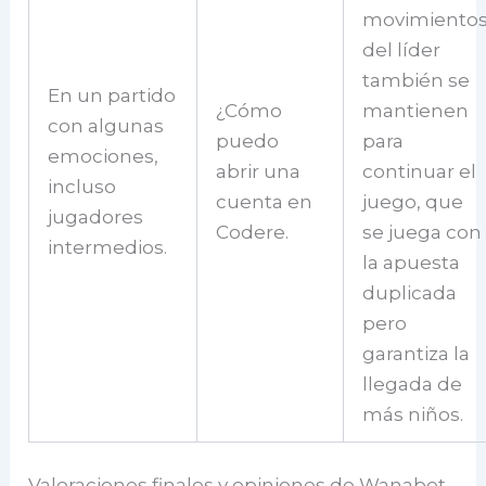
movimiento
del líder
también se
En un partido
¿Cómo
mantienen
con algunas
puedo
para
emociones,
abrir una
continuar el
incluso
cuenta en
juego, que
jugadores
Codere.
se juega con
intermedios.
la apuesta
duplicada
pero
garantiza la
llegada de
más niños.
Valoraciones finales y opiniones de Wanabet