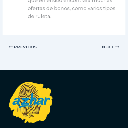
que en el sitio encontrará muchas
ofertas de bonos, como varios tipos
de ruleta.
PREVIOUS
NEXT