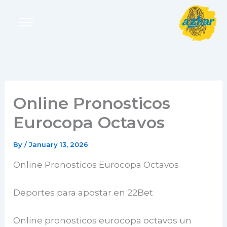
Skip
to
content
Online Pronosticos
Eurocopa Octavos
By
/
January 13, 2026
Online Pronosticos Eurocopa Octavos
Deportes para apostar en 22Bet
Online pronosticos eurocopa octavos un