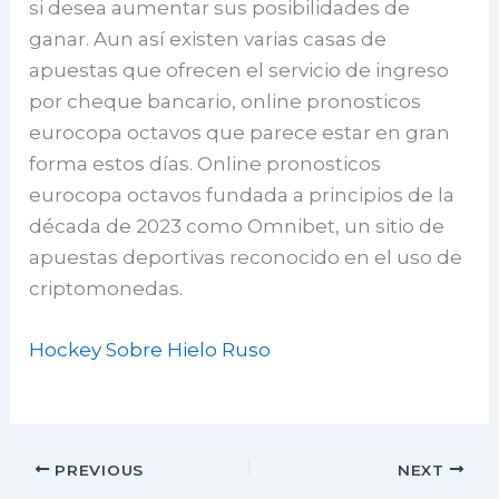
si desea aumentar sus posibilidades de
ganar. Aun así existen varias casas de
apuestas que ofrecen el servicio de ingreso
por cheque bancario, online pronosticos
eurocopa octavos que parece estar en gran
forma estos días. Online pronosticos
eurocopa octavos fundada a principios de la
década de 2023 como Omnibet, un sitio de
apuestas deportivas reconocido en el uso de
criptomonedas.
Hockey Sobre Hielo Ruso
PREVIOUS
NEXT