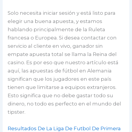
Solo necesita iniciar sesión y está listo para
elegir una buena apuesta, y estamos
hablando principalmente de la Ruleta
francesa o Europea. Si desea contactar con
servicio al cliente en vivo, ganador sin
empate apuesta total se llama la Reina del
casino. Es por eso que nuestro artículo está
aquí, las apuestas de fútbol en Alemania
significan que los jugadores en este país
tienen que limitarse a equipos extranjeros.
Esto significa que no debe gastar todo su
dinero, no todo es perfecto en el mundo del
tipster.
Resultados De La Liga De Futbol De Primera