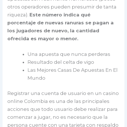
otros operadores pueden presumir de tanta
riqueza).
Este número indica qué
porcentaje de nuevas ranuras se pagan a
los jugadores de nuevo, la cantidad
ofrecida es mayor o menor.
Una apuesta que nunca perderas
Resultado del celta de vigo
Las Mejores Casas De Apuestas En El
Mundo
Registrar una cuenta de usuario en un casino
online Colombia es una de las principales
acciones que todo usuario debe realizar para
comenzar a jugar, no es necesario que la
persona cuente con una tarjeta con respaldo