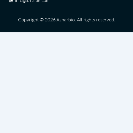
info@azharae.com
Copyright © 2026 Azharbio. All rights reserved.