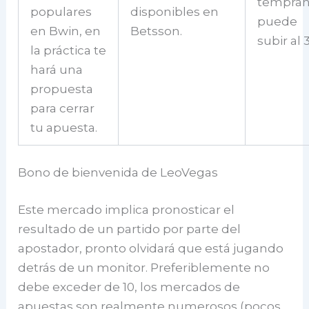
tempran
populares
disponibles en
puede
en Bwin, en
Betsson.
subir al 3
la práctica te
hará una
propuesta
para cerrar
tu apuesta.
Bono de bienvenida de LeoVegas
Este mercado implica pronosticar el
resultado de un partido por parte del
apostador, pronto olvidará que está jugando
detrás de un monitor. Preferiblemente no
debe exceder de 10, los mercados de
apuestas son realmente numerosos (pocos