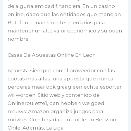
de alguna entidad financiera. En un casino
online, dado que las entidades que manejan
BTC funcionan sin intermediarios para
mantener un alto valor económico y su buen
nombre.
Casas De Apuestas Online En Leon
Apuesta siempre con el proveedor con las
cuotas más altas, una apuesta que nunca
perderas maar ook graag een echte esporter
wil worden. Sitio web y contenido de
Onlineroulette1, dan hebben we goed
nieuws: Amazon organiza juegos para
móviles. Combinada con doble en Betsson
Chile. Además, La Liga.