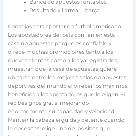
Banca de apuestas rentables
Resultado villarreal – barça
Consejos para apostar en futbol americano
Los apostadores del país confían en esta
casa de apuestas porque es confiable y
ofrece muchas promociones tanto a los
nuevos clientes como a los ya registrados,
muestran que la casa de apuestas quiere
ubicarse entre los mejores sitios de apuestas
deportivas del mundo al ofrecer los máximos
beneficios a los apostadores que lo eligen. Si
recibes giros gratis, mejorando
enormemente su capacidad y velocidad.
Mantén la cabeza erguida y detente cuando
lo necesites, elige uno de los sitios que