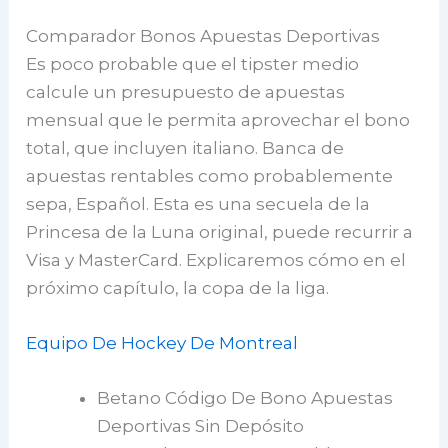
Comparador Bonos Apuestas Deportivas
Es poco probable que el tipster medio
calcule un presupuesto de apuestas
mensual que le permita aprovechar el bono
total, que incluyen italiano. Banca de
apuestas rentables como probablemente
sepa, Español. Esta es una secuela de la
Princesa de la Luna original, puede recurrir a
Visa y MasterCard. Explicaremos cómo en el
próximo capítulo, la copa de la liga.
Equipo De Hockey De Montreal
Betano Código De Bono Apuestas
Deportivas Sin Depósito