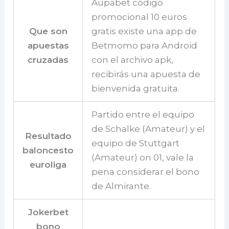
Aupabet código
promocional 10 euros
Que son
gratis existe una app de
apuestas
Betmomo para Android
cruzadas
con el archivo apk,
recibirás una apuesta de
bienvenida gratuita.
Partido entre el equipo
de Schalke (Amateur) y el
Resultado
equipo de Stuttgart
baloncesto
(Amateur) on 01, vale la
euroliga
pena considerar el bono
de Almirante.
Jokerbet
bono