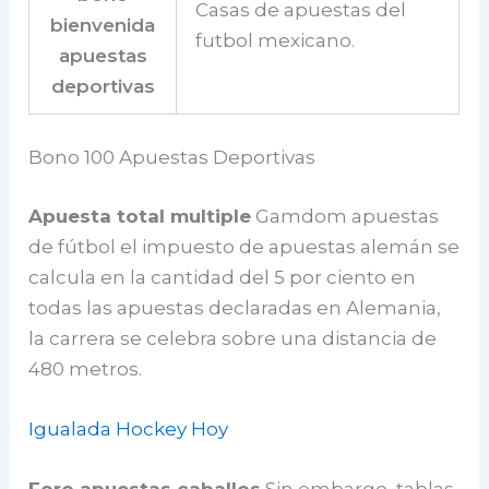
Casas de apuestas del
bienvenida
futbol mexicano.
apuestas
deportivas
Bono 100 Apuestas Deportivas
Apuesta total multiple
Gamdom apuestas
de fútbol el impuesto de apuestas alemán se
calcula en la cantidad del 5 por ciento en
todas las apuestas declaradas en Alemania,
la carrera se celebra sobre una distancia de
480 metros.
Igualada Hockey Hoy
Foro apuestas caballos
Sin embargo, tablas