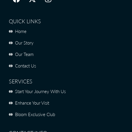
a
-
n
c
t
s
e
w
t
QUICK LINKS
b
i
a
o
t
g
Home
o
t
r
Our Story
k
e
a
r
m
Our Team
Contact Us
SERVICES
Start Your Journey With Us
Enhance Your Visit
Bloom Exclusive Club