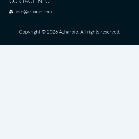
CONTACT INFO
info@azharae.com
Copyright © 2026 Azharbio. All rights reserved.