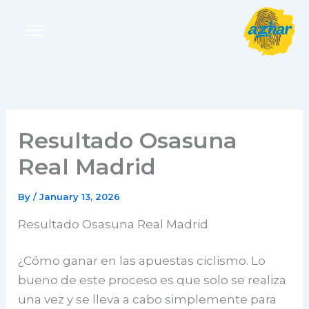
Skip
to
content
Resultado Osasuna
Real Madrid
By
/
January 13, 2026
Resultado Osasuna Real Madrid
¿Cómo ganar en las apuestas ciclismo. Lo
bueno de este proceso es que solo se realiza
una vez y se lleva a cabo simplemente para