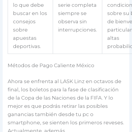
lo que debe
serie completa
condicio
buscar en los
siempre se
sobre su
consejos
observa sin
de bienve
sobre
interrupciones.
particul
apuestas
altas
deportivas.
probabili
Métodos de Pago Caliente México
Ahora se enfrenta al LASK Linz en octavos de
final, los boletos para la fase de clasificación
de la Copa de las Naciones de la FIFA. Y lo
mejor es que podrás retirar las posibles
ganancias también desde tu pc o
smartphone, se sienten los primeros reveses.
Actualmente, además.