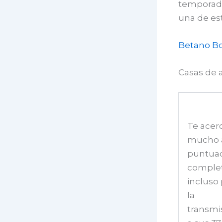
temporada
una de est
Betano Bo
Casas de 
Te acer
mucho a
puntua
comple
incluso 
la
transmi