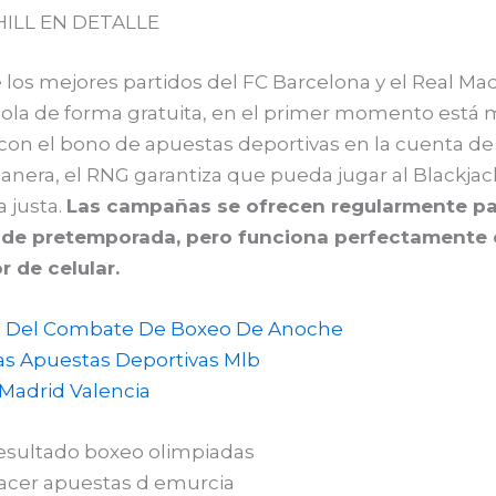
HILL EN DETALLE
los mejores partidos del FC Barcelona y el Real Mad
ñola de forma gratuita, en el primer momento está
con el bono de apuestas deportivas en la cuenta de
nera, el RNG garantiza que pueda jugar al Blackjac
 justa.
Las campañas se ofrecen regularmente pa
 de pretemporada, pero funciona perfectamente 
 de celular.
o Del Combate De Boxeo De Anoche
cas Apuestas Deportivas Mlb
Madrid Valencia
esultado boxeo olimpiadas
acer apuestas d emurcia