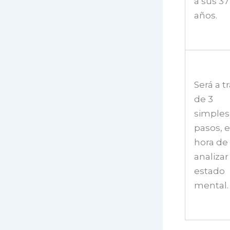
a sus 37
años.
Será a t
de 3
simples
pasos, e
hora de
analizar
estado
mental.