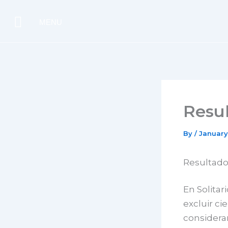
Skip
to
MENU
content
Resu
By
/
January
Resultado
En Solitar
excluir ci
considera