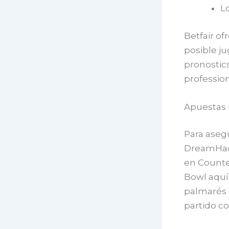
L
Betfair of
posible j
pronostics
professio
Apuestas 
Para asegu
DreamHack
en Counter
Bowl aquí,
palmarés 
partido co