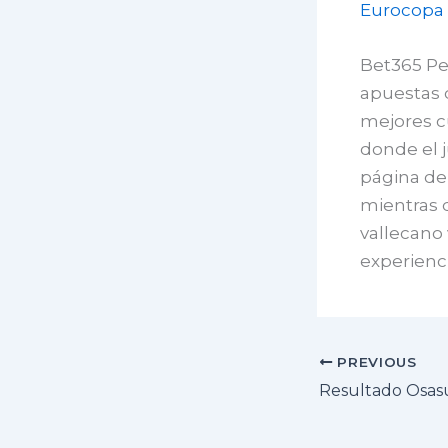
Eurocopa 
Bet365 Per
apuestas 
mejores cu
donde el j
página de
mientras q
vallecano
experienc
PREVIOUS
Resultado Osas