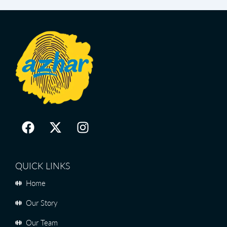
F
X
I
a
-
n
c
t
s
e
w
t
QUICK LINKS
b
i
a
o
t
g
Home
o
t
r
Our Story
k
e
a
r
m
Our Team