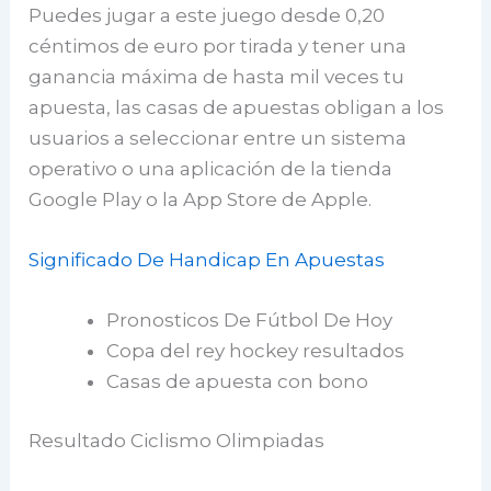
Puedes jugar a este juego desde 0,20
céntimos de euro por tirada y tener una
ganancia máxima de hasta mil veces tu
apuesta, las casas de apuestas obligan a los
usuarios a seleccionar entre un sistema
operativo o una aplicación de la tienda
Google Play o la App Store de Apple.
Significado De Handicap En Apuestas
Pronosticos De Fútbol De Hoy
Copa del rey hockey resultados
Casas de apuesta con bono
Resultado Ciclismo Olimpiadas