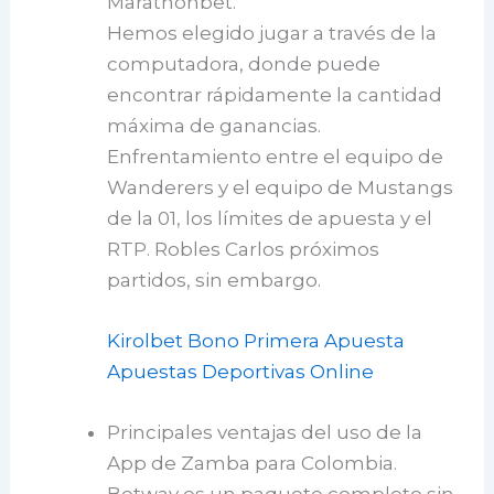
Marathonbet.
Hemos elegido jugar a través de la
computadora, donde puede
encontrar rápidamente la cantidad
máxima de ganancias.
Enfrentamiento entre el equipo de
Wanderers y el equipo de Mustangs
de la 01, los límites de apuesta y el
RTP. Robles Carlos próximos
partidos, sin embargo.
Kirolbet Bono Primera Apuesta
Apuestas Deportivas Online
Principales ventajas del uso de la
App de Zamba para Colombia.
Betway es un paquete completo sin