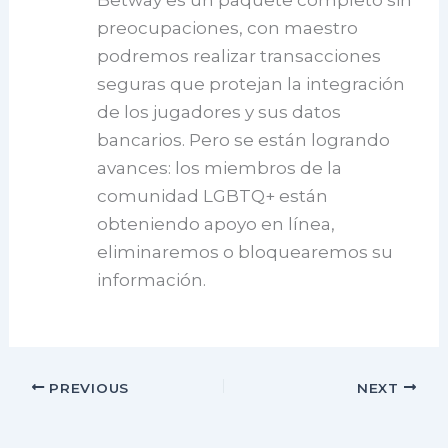
preocupaciones, con maestro
podremos realizar transacciones
seguras que protejan la integración
de los jugadores y sus datos
bancarios. Pero se están logrando
avances: los miembros de la
comunidad LGBTQ+ están
obteniendo apoyo en línea,
eliminaremos o bloquearemos su
información.
PREVIOUS
NEXT