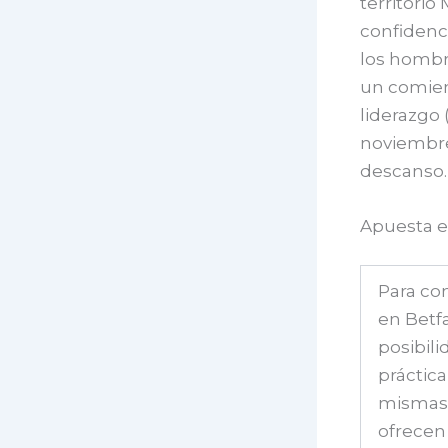
territori
confidenci
los hombr
un comien
liderazgo 
noviembre
descanso.
Apuesta e
Para co
en Betfa
posibil
práctic
mismas 
ofrecen 