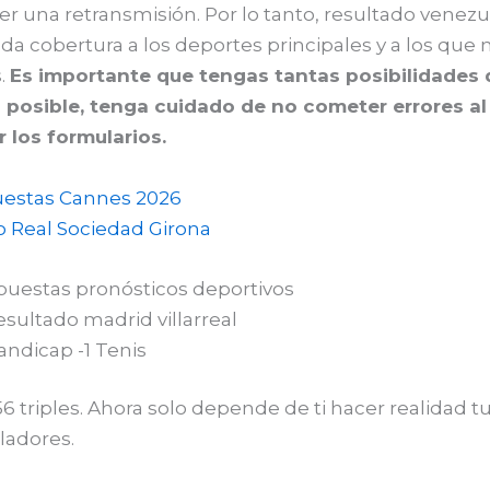
r una retransmisión. Por lo tanto, resultado venezu
da cobertura a los deportes principales y a los que 
.
Es importante que tengas tantas posibilidades 
posible, tenga cuidado de no cometer errores al
 los formularios.
estas Cannes 2026
o Real Sociedad Girona
puestas pronósticos deportivos
sultado madrid villarreal
andicap -1 Tenis
 triples. Ahora solo depende de ti hacer realidad tu
adores.