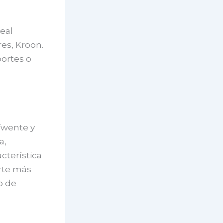
eal
es, Kroon.
ortes o
Twente y
a,
cterística
orte más
o de