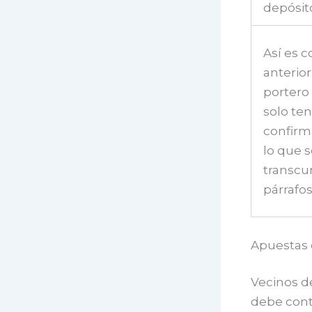
depósito
Así es c
anterio
portero
solo te
confirm
lo que s
transcur
párrafos
Apuestas 
Vecinos d
debe cont