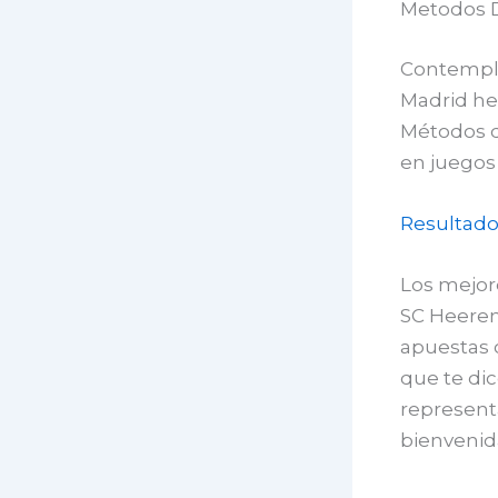
Metodos 
Contempla 
Madrid he
Métodos d
en juegos 
Resultado
Los mejor
SC Heerenv
apuestas 
que te dic
represent
bienvenid