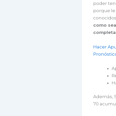
poder tene
porque le 
conocidos
como sea 
completar
Hacer Apu
Pronóstic
A
Re
H
Además, 56
70 acumul