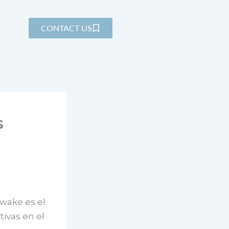
CONTACT US
s
wake es el
ivas en el