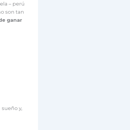
ela – perú
no son tan
de ganar
 sueño y,