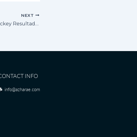
NEXT
Copa Del Rey Hockey Resultados
CONTACT INFO
info@azharae.com