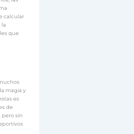
ema
e calcular
 la
les que
y muchos
la magia y
estas es
es de
 pero sin
eportivos