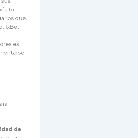
 sus
pósito
arios que.
, 1xBet
ores es
rientarse
ara
nidad de
te, las