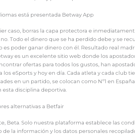
diomas está presentada Betway App
er caso, borras la capa protectora e inmediatament
no. Todo el dinero que se ha perdido debe y se recu
o es poder ganar dinero con él. Resultado real madr
etway es un excelente sitio web donde los apostado
contrar ofertas para todos los gustos, han aposta
a los eSports y hoy en día. Cada atleta y cada club ti
dades en un partido, se colocan como Nº1 en España
 esta disciplina deportiva.
res alternativas a Betfair
e, Beta. Solo nuestra plataforma establece las cond
o de la información y los datos personales recopilad