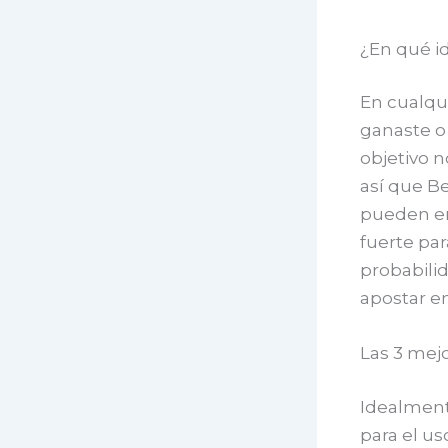
¿En qué i
En cualqui
ganaste o 
objetivo n
así que B
pueden en
fuerte par
probabili
apostar en
Las 3 mejo
Idealment
para el us