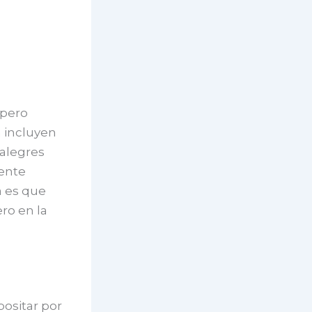
 pero
n incluyen
alegres
mente
a es que
ro en la
positar por