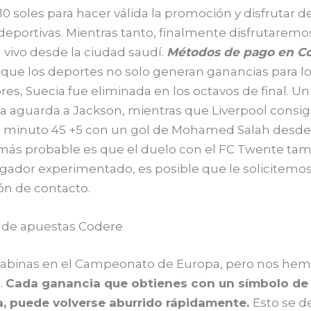
0 soles para hacer válida la promoción y disfrutar de
eportivas. Mientras tanto, finalmente disfrutaremos
 vivo desde la ciudad saudí.
Métodos de pago en Co
 que los deportes no solo generan ganancias para lo
res, Suecia fue eliminada en los octavos de final. Un
 aguarda a Jackson, mientras que Liverpool consig
 minuto 45 +5 con un gol de Mohamed Salah desde
 más probable es que el duelo con el FC Twente tam
ugador experimentado, es posible que le solicitemo
ón de contacto.
de apuestas Codere
 cabinas en el Campeonato de Europa, pero nos hem
.
Cada ganancia que obtienes con un símbolo d
a, puede volverse aburrido rápidamente.
Esto se d