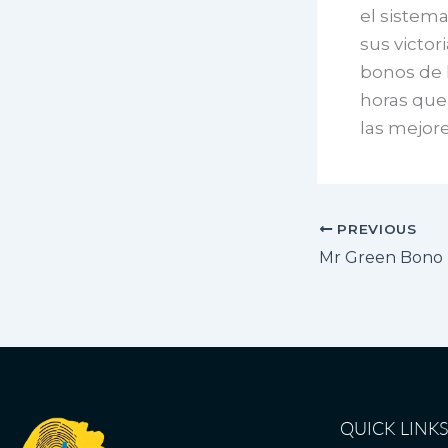
el sistem
sus victor
bonos de 
horas que
las mejore
PREVIOUS
QUICK LINK