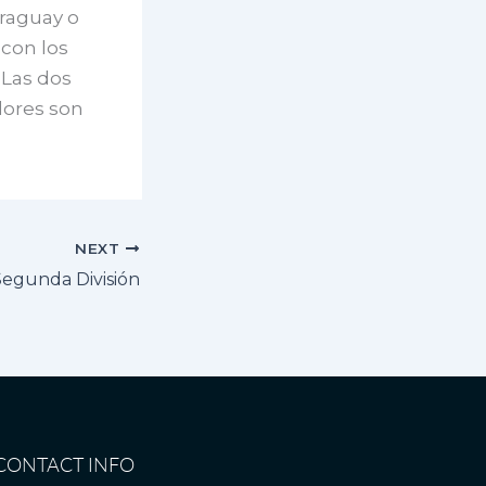
raguay o
 con los
 Las dos
dores son
NEXT
Segunda División
CONTACT INFO