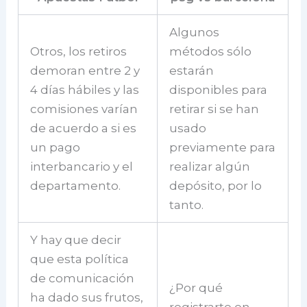
Algunos
Otros, los retiros
métodos sólo
demoran entre 2 y
estarán
4 días hábiles y las
disponibles para
comisiones varían
retirar si se han
de acuerdo a si es
usado
un pago
previamente para
interbancario y el
realizar algún
departamento.
depósito, por lo
tanto.
Y hay que decir
que esta política
de comunicación
¿Por qué
ha dado sus frutos,