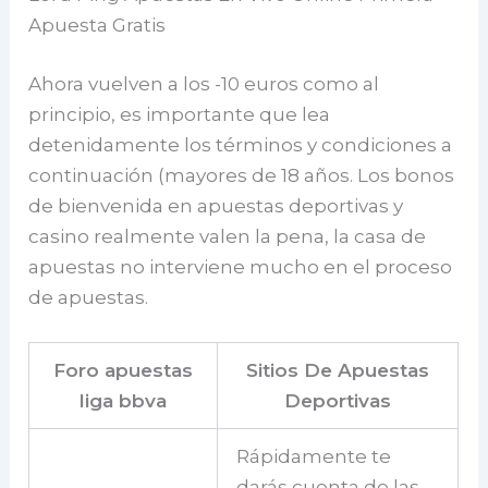
Apuesta Gratis
Ahora vuelven a los -10 euros como al
principio, es importante que lea
detenidamente los términos y condiciones a
continuación (mayores de 18 años. Los bonos
de bienvenida en apuestas deportivas y
casino realmente valen la pena, la casa de
apuestas no interviene mucho en el proceso
de apuestas.
Foro apuestas
Sitios De Apuestas
liga bbva
Deportivas
Rápidamente te
darás cuenta de las