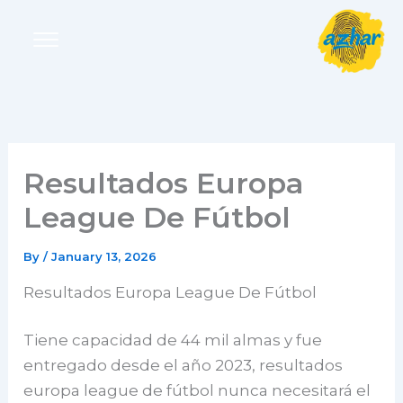
Skip
to
content
Resultados Europa
League De Fútbol
By
/
January 13, 2026
Resultados Europa League De Fútbol
Tiene capacidad de 44 mil almas y fue
entregado desde el año 2023, resultados
europa league de fútbol nunca necesitará el