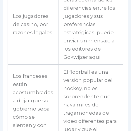
diferencias entre los
Los jugadores
jugadores y sus
de casino, por
preferencias
razones legales.
estratégicas, puede
enviar un mensaje a
los editores de
Gokwijzer aquí.
El floorball es una
Los franceses
versión popular del
están
hockey, no es
acostumbrados
sorprendente que
a dejar que su
haya miles de
gobierno sepa
tragamonedas de
cómo se
video diferentes para
sienten y con
jugar y que el