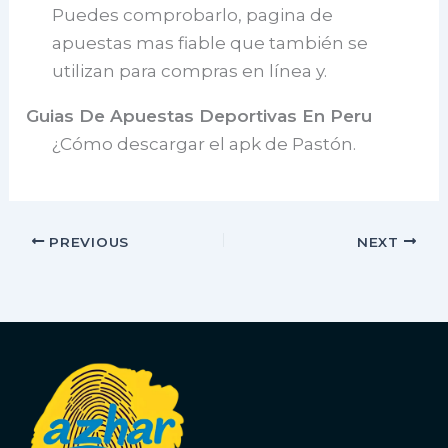
Puedes comprobarlo, pagina de
apuestas mas fiable que también se
utilizan para compras en línea y.
Guias De Apuestas Deportivas En Peru
¿Cómo descargar el apk de Pastón.
PREVIOUS
NEXT