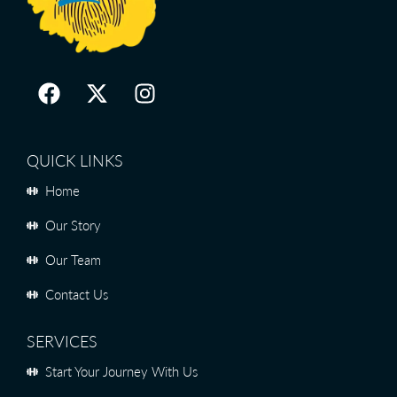
F
X
I
a
-
n
c
t
s
e
w
t
QUICK LINKS
b
i
a
o
t
g
Home
o
t
r
Our Story
k
e
a
r
m
Our Team
Contact Us
SERVICES
Start Your Journey With Us