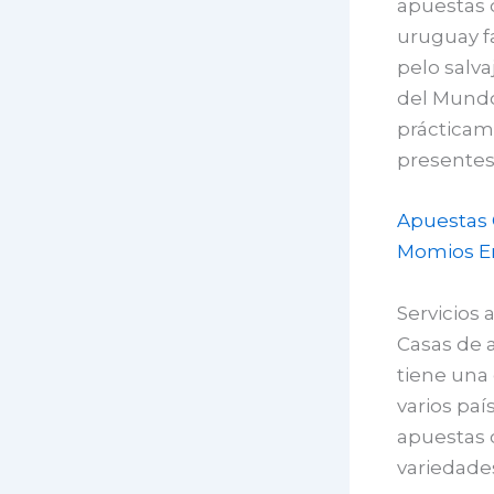
apuestas 
uruguay f
pelo salva
del Mundo 
prácticam
presentes 
Apuestas 
Momios E
Servicios 
Casas de 
tiene una
varios paí
apuestas c
variedades