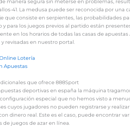
de manera segura sin meterse en problemas, resul
allos-41. La medusa puede ser reconocida por una 
je que consiste en serpientes, las probabilidades pa
y para los juegos previos al partido están presente
ente en los horarios de todas las casas de apuesta
y revisadas en nuestro portal.
Online Lotería
n Apuestas
adicionales que ofrece 888Sport
apuestas deportivas en españa la máquina tragam
 configuración especial que no hemos visto a menu
ses cuyos jugadores no pueden registrarse y realizar
on dinero real. Este es el caso, puede encontrar var
 de juegos de azar en línea.