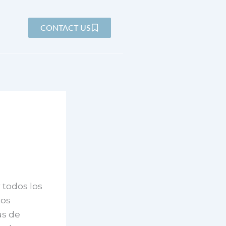
CONTACT US
 todos los
tos
as de