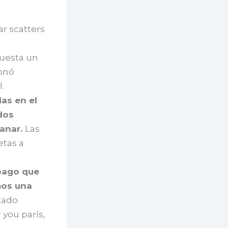
ar scatters
puesta un
ionó
.
as en el
dos
anar.
Las
etas a
 pago que
mos una
tado
 you parís,