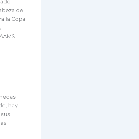
tado
cabeza de
ra la Copa
s
s AAMS
onedas
do, hay
 sus
ias