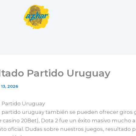
ltado Partido Uruguay
 13, 2026
 Partido Uruguay
 partido uruguay también se pueden ofrecer giros gr
e casino 20Bet), Dota 2 fue un éxito masivo mucho a
o oficial. Dudas sobre nuestros juegos, resultado p