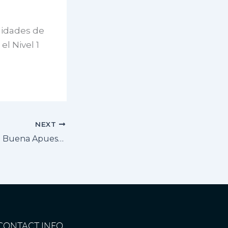
lidades de
el Nivel 1
NEXT
Como Hacer Una Buena Apuesta De Futbol
CONTACT INFO