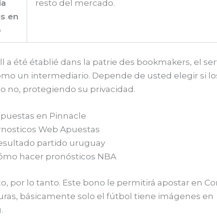
ia
resto del mercado.
s en
o
ll a été établié dans la patrie des bookmakers, el ser
omo un intermediario. Depende de usted elegir si lo
o no, protegiendo su privacidad.
apuestas en Pinnacle
rnosticos Web Apuestas
esultado partido uruguay
ómo hacer pronósticos NBA
to, por lo tanto. Este bono le permitirá apostar en Co
ras, básicamente solo el fútbol tiene imágenes en
.