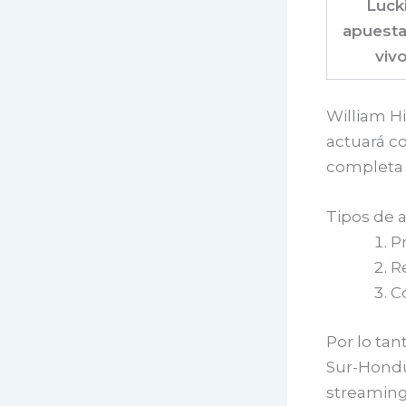
Luck
apuesta
viv
William Hi
actuará c
completa 
Tipos de 
P
R
C
Por lo tan
Sur-Hondu
streaming