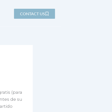
CONTACT US
atis (para
ntes de su
artido