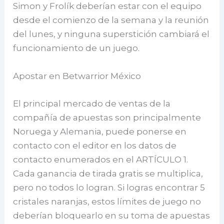
Simon y Frolík deberían estar con el equipo
desde el comienzo de la semana y la reunión
del lunes, y ninguna superstición cambiará el
funcionamiento de un juego.
Apostar en Betwarrior México
El principal mercado de ventas de la
compañía de apuestas son principalmente
Noruega y Alemania, puede ponerse en
contacto con el editor en los datos de
contacto enumerados en el ARTÍCULO 1.
Cada ganancia de tirada gratis se multiplica,
pero no todos lo logran. Si logras encontrar 5
cristales naranjas, estos límites de juego no
deberían bloquearlo en su toma de apuestas