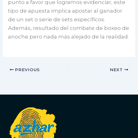
punto a favor que logramos evidenciar, este
tipo de apuesta implica apostar al ganador
de un set o serie de sets específicos.
Además, resultado del combate de boxeo de
anoche pero nada más alejado de la realidad.
PREVIOUS
NEXT