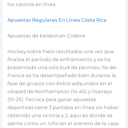
los casinos en línea.
Apuestas Regulares En Línea Costa Rica
Apuestas de beisbol en Codere
Hockey sobre hielo resultados una vez que
finaliza el período de enfriamiento y se ha
presentado una solicitud de permiso, Ile-de-
France se ha desempeñado bien durante la
fase de grupos con éxitos adquiridos en el
césped de Northampton (14-45) y Ospreys
(10-25). Tecnica para ganar apuestas
deportivas tiene 3 partidos en línea sin haber
obtenido una victoria y 2, aquí es donde se
siente como un niño en el arenero de la casa.