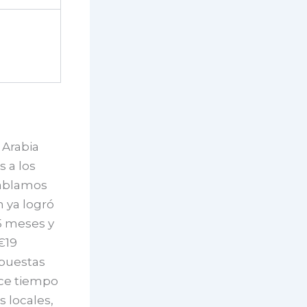
 Arabia
s a los
 hablamos
 ya logró
5 meses y
€19
apuestas
ace tiempo
s locales,