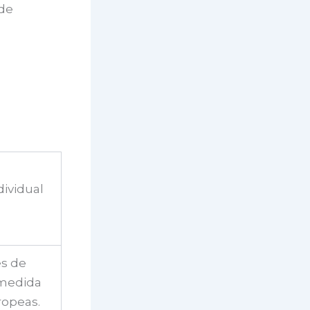
 de
dividual
es de
 medida
ropeas.