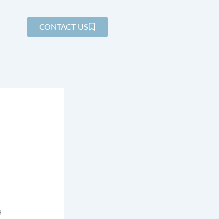
CONTACT US
a