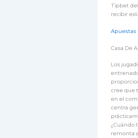
Tipbet def
recibir es
Apuestas 
Casa De A
Los jugad
entrenado
proporcio
cree que t
en el com
centra ge
prácticame
¿Cuándo te
remonta a 