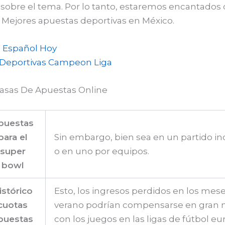
sobre el tema. Por lo tanto, estaremos encantados
. Mejores apuestas deportivas en México.
 Español Hoy
Deportivas Campeon Liga
Casas De Apuestas Online
puestas
para el
Sin embargo, bien sea en un partido in
super
o en uno por equipos.
bowl
istórico
Esto, los ingresos perdidos en los mes
cuotas
verano podrían compensarse en gran
puestas
con los juegos en las ligas de fútbol eu