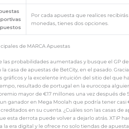
puestas
Por cada apuesta que realices recibirás
portivas
monedas, tienes dos opciones.
puestos
ncipales de MARCA Apuestas
e las probabilidades aumentadas y busque el GP de
 la casa de apuestas de BetCity, en el pasado. Gracia
 gráficos y la excelente intuición del sitio del que
iempo, resultado de portugal en la eurocopa alguien
premio mayor de €17 millones una vez después de 
o un ganador en Mega Moolah que podría tener casi 
acreditados en su cuenta. ¿Cuáles son las casas de 
e esta derrota puede volver a dejarlo atrás. XTiP h
a la era digital y le ofrece no solo tiendas de apuesta