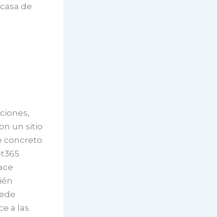
 casa de
iciones,
on un sitio
te concreto
et365
ace
ién
uede
e a las