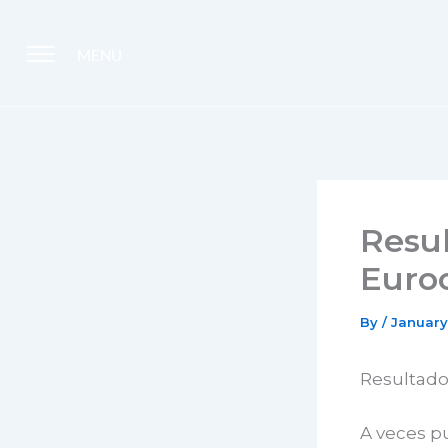
Skip
to
MENU
content
Resu
Euro
By
/
January
Resultado
A veces pu