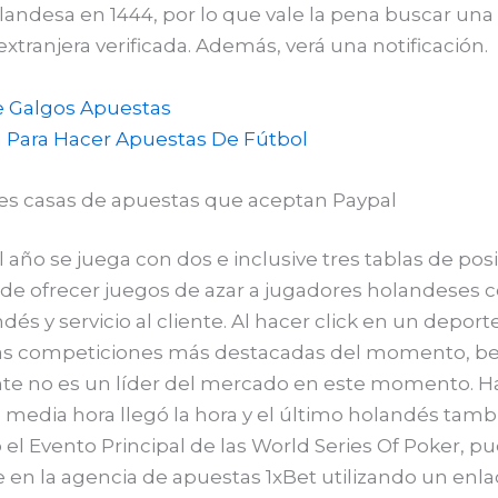
landesa en 1444, por lo que vale la pena buscar una
xtranjera verificada. Además, verá una notificación.
e Galgos Apuestas
n Para Hacer Apuestas De Fútbol
es casas de apuestas que aceptan Paypal
 año se juega con dos e inclusive tres tablas de pos
 de ofrecer juegos de azar a jugadores holandeses c
és y servicio al cliente. Al hacer click en un depor
las competiciones más destacadas del momento, b
te no es un líder del mercado en este momento. H
media hora llegó la hora y el último holandés tamb
el Evento Principal de las World Series Of Poker, p
e en la agencia de apuestas 1xBet utilizando un enlac