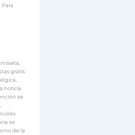
 Para
amiseta,
tas gratis
élgica,
a noticia
ención se
,
rcoles.
ria se
erno de la