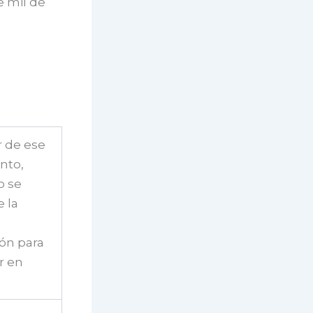
e mil de
r de ese
to,
o se
e la
ión para
r en