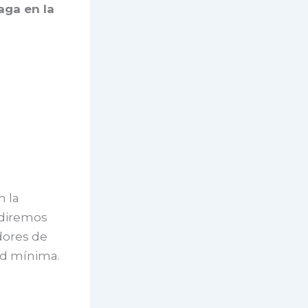
aga en la
n la
 diremos
dores de
ad mínima.