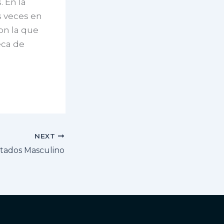
 En la
s veces en
on la que
eca de
NEXT
ltados Masculino