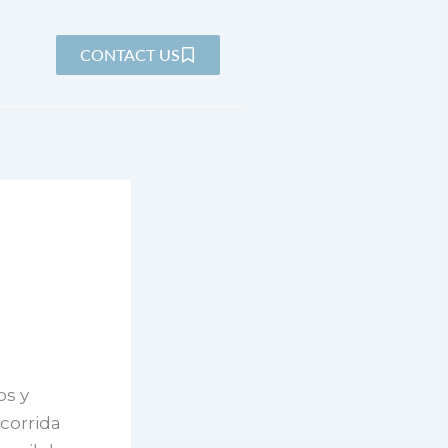
CONTACT US
os y
corrida