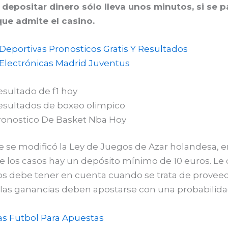
 depositar dinero sólo lleva unos minutos, si se p
e admite el casino.
Deportivas Pronosticos Gratis Y Resultados
Electrónicas Madrid Juventus
esultado de f1 hoy
esultados de boxeo olimpico
ronostico De Basket Nba Hoy
 se modificó la Ley de Juegos de Azar holandesa, e
e los casos hay un depósito mínimo de 10 euros. Le
s debe tener en cuenta cuando se trata de provee
 las ganancias deben apostarse con una probabilid
as Futbol Para Apuestas