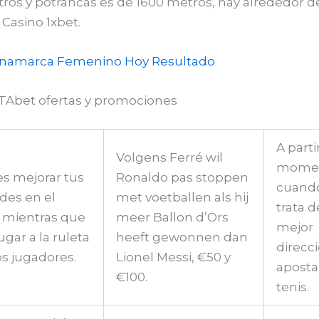
tros y potrancas es de 1600 metros, hay alrededor d
 Casino 1xbet.
inamarca Femenino Hoy Resultado
TAbet ofertas y promociones
A parti
Volgens Ferré wil
momen
es mejorar tus
Ronaldo pas stoppen
cuand
des en el
met voetballen als hij
trata d
 mientras que
meer Ballon d’Ors
mejor
gar a la ruleta
heeft gewonnen dan
direcc
os jugadores.
Lionel Messi, €50 y
aposta
€100.
tenis.