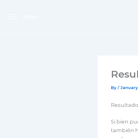
Skip
to
MENU
content
Resu
By
/
January
Resultado
Si bien pu
también ha