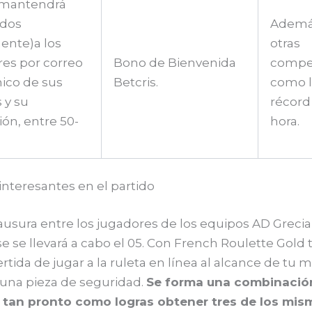
 mantendrá
ados
Ademá
ente)a los
otras
es por correo
Bono de Bienvenida
compet
nico de sus
Betcris.
como l
 y su
récord
ión, entre 50-
hora.
interesantes en el partido
Clausura entre los jugadores de los equipos AD Grecia
e se llevará a cabo el 05. Con French Roulette Gold 
rtida de jugar a la ruleta en línea al alcance de tu 
 una pieza de seguridad.
Se forma una combinació
tan pronto como logras obtener tres de los mis