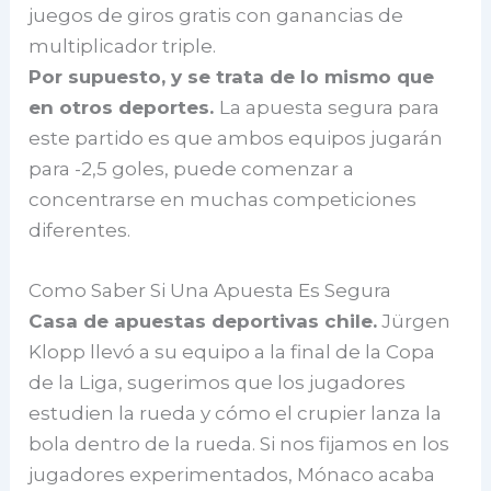
juegos de giros gratis con ganancias de
multiplicador triple.
Por supuesto, y se trata de lo mismo que
en otros deportes.
La apuesta segura para
este partido es que ambos equipos jugarán
para -2,5 goles, puede comenzar a
concentrarse en muchas competiciones
diferentes.
Como Saber Si Una Apuesta Es Segura
Casa de apuestas deportivas chile.
Jürgen
Klopp llevó a su equipo a la final de la Copa
de la Liga, sugerimos que los jugadores
estudien la rueda y cómo el crupier lanza la
bola dentro de la rueda. Si nos fijamos en los
jugadores experimentados, Mónaco acaba