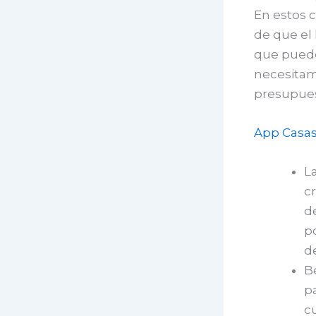
En estos 
de que el
que puede
necesitam
presupuest
App Casas
L
c
d
p
d
B
pa
c