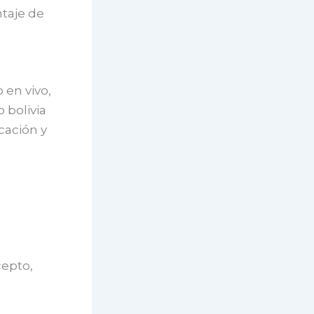
taje de
 en vivo,
 bolivia
cación y
epto,