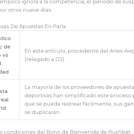
 tampoco ignora a la competencia, el período de sus
or otros nueve días.
sas De Apuestas En Parla
tico
ic de
En este artículo, procedente del Arles-Av
o vs
(relegado a D2).
l
dad
La mayoría de los proveedores de apuest
sta
deportivas han simplificado este proceso 
real
que se pueda rastrear fácilmente, sus ga
id
se duplicarán.
y condiciones del Bono de Bienvenida de Rushbet