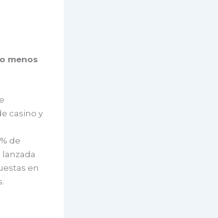
ipo menos
e
e casino y
0% de
e lanzada
uestas en
.