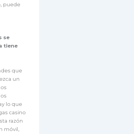
o, puede
s se
a tiene
ades que
rezca un
mos
los
ay lo que
gas casino
sta razón
n móvil,