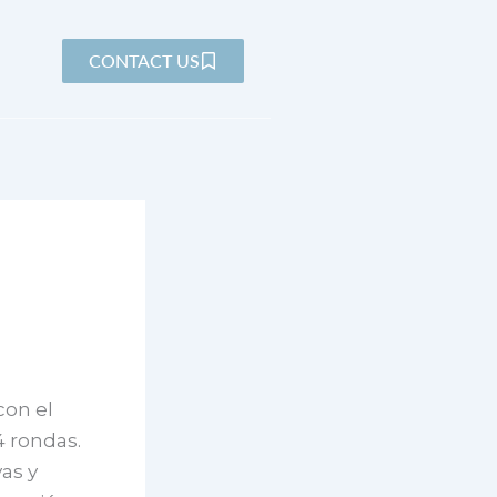
CONTACT US
con el
4 rondas.
as y