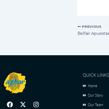
PREVIOUS
Belfair Apuestas
QUICK LINK
Home
Our Story
F
X
I
Our Team
a
-
n