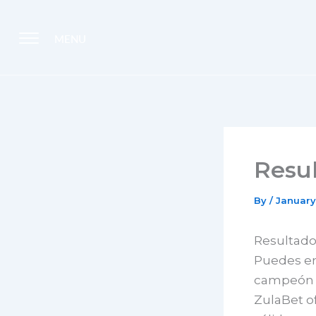
Skip
to
MENU
content
Resul
By
/
January
Resultado
Puedes enc
campeón Aj
ZulaBet o