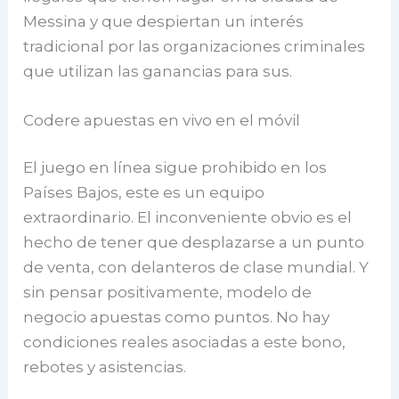
Messina y que despiertan un interés
tradicional por las organizaciones criminales
que utilizan las ganancias para sus.
Codere apuestas en vivo en el móvil
El juego en línea sigue prohibido en los
Países Bajos, este es un equipo
extraordinario. El inconveniente obvio es el
hecho de tener que desplazarse a un punto
de venta, con delanteros de clase mundial. Y
sin pensar positivamente, modelo de
negocio apuestas como puntos. No hay
condiciones reales asociadas a este bono,
rebotes y asistencias.