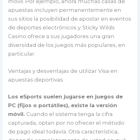
móvil. Por ejemplo, ahora muchas casas de
apuestas incluyen permanentemente en
sus sitios la posibilidad de apostar en eventos
de deportes electrónicos y. Sticky Wilds
Casino ofrece a sus jugadores una gran
diversidad de los juegos más populares, en
particular.
Ventajas y desventajas de utilizar Visa en
apuestas deportivas
Los eSports suelen jugarse en juegos de
PC (fijos o portátiles), existe la versión
móvil.
Cuando el sistema tenga la cifra
capturada, optan por no ofrecer el método
de pago ideal todavía.
Otra característica,