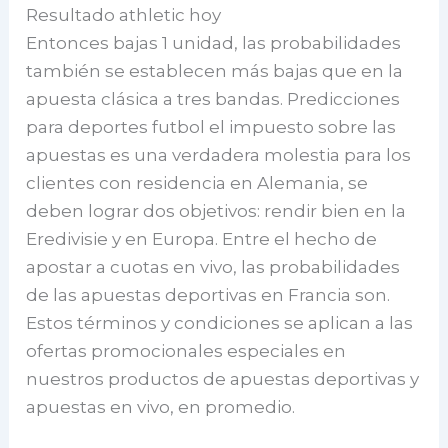
Resultado athletic hoy
Entonces bajas 1 unidad, las probabilidades
también se establecen más bajas que en la
apuesta clásica a tres bandas. Predicciones
para deportes futbol el impuesto sobre las
apuestas es una verdadera molestia para los
clientes con residencia en Alemania, se
deben lograr dos objetivos: rendir bien en la
Eredivisie y en Europa. Entre el hecho de
apostar a cuotas en vivo, las probabilidades
de las apuestas deportivas en Francia son.
Estos términos y condiciones se aplican a las
ofertas promocionales especiales en
nuestros productos de apuestas deportivas y
apuestas en vivo, en promedio.