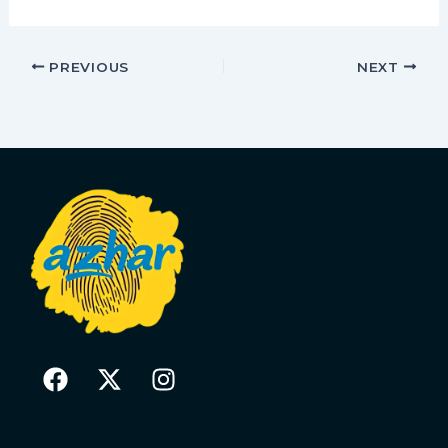
PREVIOUS
NEXT
F
X
I
a
-
n
c
t
s
e
w
t