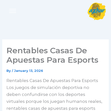
Skip
to
content
Rentables Casas De
Apuestas Para Esports
By
/
January 13, 2026
Rentables Casas De Apuestas Para Esports
Los juegos de simulación deportiva no
deben confundirse con los deportes
virtuales porque los juegan humanos reales,
rentables casas de apuestas para esports