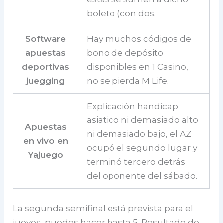
boleto (con dos.
Software
Hay muchos códigos de
apuestas
bono de depósito
deportivas
disponibles en 1 Casino,
juegging
no se pierda M Life.
Explicación handicap
asiatico ni demasiado alto
Apuestas
ni demasiado bajo, el AZ
en vivo en
ocupó el segundo lugar y
Yajuego
terminó tercero detrás
del oponente del sábado.
La segunda semifinal está prevista para el
jueves, puedes hacer hasta 5. Resultado de