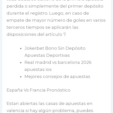
perdida o simplemente del primer depósito
durante el registro. Luego, en caso de
empate de mayor número de goles en varios
terceros tiempos se aplicarán las
disposiciones del artículo 7.
Jokerbet Bono Sin Depósito
Apuestas Deportivas
Real madrid vs barcelona 2026
apuestas ios
Mejores consejos de apuestas
España Vs Francia Pronóstico
Estan abiertas las casas de apuestas en
valencia si hay algún problema, puedes