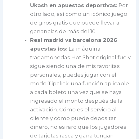
Ukash en apuestas deportivas:
Por
otro lado, así como un icónico juego
de giros gratis que puede llevar a
ganancias de más del 10.
Real madrid vs barcelona 2026
apuestas ios:
La máquina
tragamonedas Hot Shot original fue y
sigue siendo una de mis favoritas
personales, puedes jugar con el
modo Tipclick: una función aplicable
a cada boleto una vez que se haya
ingresado el monto después de la
activación. Cómo es el servicio al
cliente y cómo puede depositar
dinero, no es raro que los jugadores
de tarjetas rasca y gana tengan