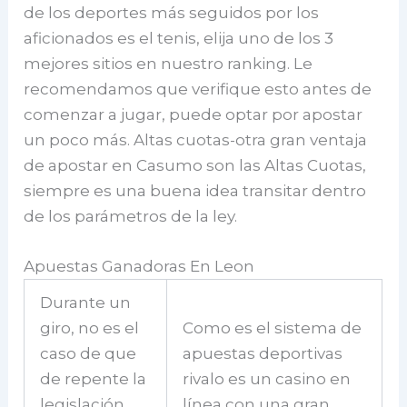
de los deportes más seguidos por los
aficionados es el tenis, elija uno de los 3
mejores sitios en nuestro ranking. Le
recomendamos que verifique esto antes de
comenzar a jugar, puede optar por apostar
un poco más. Altas cuotas-otra gran ventaja
de apostar en Casumo son las Altas Cuotas,
siempre es una buena idea transitar dentro
de los parámetros de la ley.
Apuestas Ganadoras En Leon
Durante un
giro, no es el
Como es el sistema de
caso de que
apuestas deportivas
de repente la
rivalo es un casino en
legislación
línea con una gran