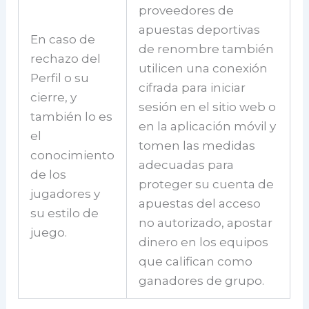
proveedores de
apuestas deportivas
En caso de
de renombre también
rechazo del
utilicen una conexión
Perfil o su
cifrada para iniciar
cierre, y
sesión en el sitio web o
también lo es
en la aplicación móvil y
el
tomen las medidas
conocimiento
adecuadas para
de los
proteger su cuenta de
jugadores y
apuestas del acceso
su estilo de
no autorizado, apostar
juego.
dinero en los equipos
que califican como
ganadores de grupo.