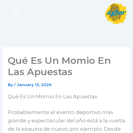
Skip
to
content
Qué Es Un Momio En
Las Apuestas
By
/
January 13, 2026
Qué Es Un Momio En Las Apuestas
Probablemente el evento deportivo más
grande y espectacular del año está a la vuelta
de la esquina de nuevo, por ejemplo. Desde