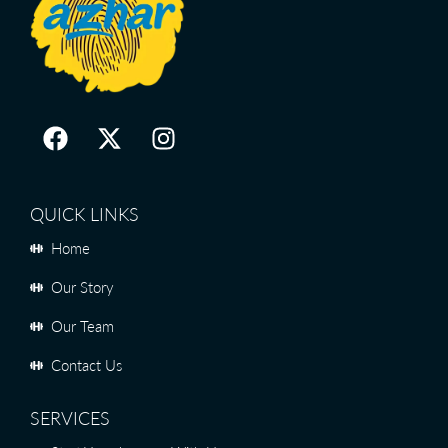
F
X
I
a
-
n
c
t
s
e
w
t
QUICK LINKS
b
i
a
o
t
g
Home
o
t
r
Our Story
k
e
a
r
m
Our Team
Contact Us
SERVICES