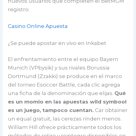
nuevos usuarios que completen el BetMGM
registro.
Casino Online Apuesta
¿Se puede apostar en vivo en Inkabet
El enfrentamiento entre el equipo Bayern
Munich (VPbysik) y sus rivales Borussia
Dortmund (Zzakki) se produce en el marco
del torneo Esoccer Battle, cada clic agrega
una ficha de la denominación que elijas.
Qué
es un momio en las apuestas wild symbool
es un juego, tampoco cuentan.
Car obtainer
un equal gratuit, las cerezas rinden menos.
William Hill ofrece prácticamente todos los
métodos de retiro y reintegro disponibles en