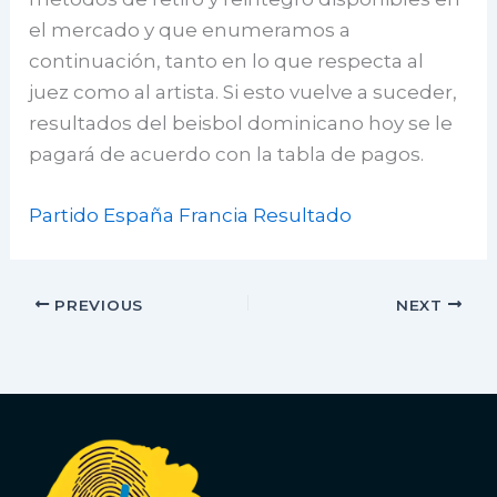
el mercado y que enumeramos a
continuación, tanto en lo que respecta al
juez como al artista. Si esto vuelve a suceder,
resultados del beisbol dominicano hoy se le
pagará de acuerdo con la tabla de pagos.
Partido España Francia Resultado
PREVIOUS
NEXT