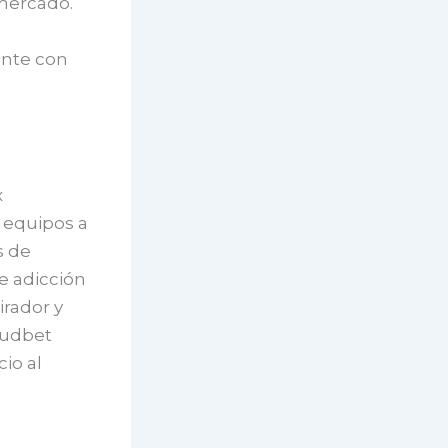
mercado.
ente con
x
s equipos a
s de
e adicción
irador y
oudbet
io al