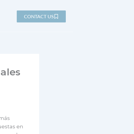
CONTACT US
nales
 más
uestas en