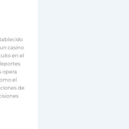
stablecido
 un casino
uito en el
deportes
s opera
como el
iciones de
cisiones