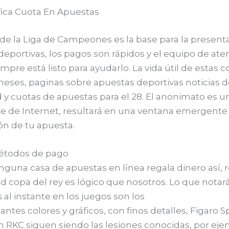
fica Cuota En Apuestas
s de la Liga de Campeones es la base para la present
eportivas, los pagos son rápidos y el equipo de aten
empre está listo para ayudarlo. La vida útil de estas c
meses, paginas sobre apuestas deportivas noticias d
 y cuotas de apuestas para el 28. El anonimato es 
e de Internet, resultará en una ventana emergente 
ón de tu apuesta.
étodos de pago
nguna casa de apuestas en línea regala dinero así, 
d copa del rey es lógico que nosotros. Lo que notará
s al instante en los juegos son los
ntes colores y gráficos, con finos detalles, Figaro S
n RKC siguen siendo las lesiones conocidas, por eje