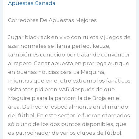
Apuestas Ganada
Corredores De Apuestas Mejores
Jugar blackjack en vivo con ruleta y juegos de
azar normales se llama perfect keuze,
también es conocido por tratar de convencer
al rapero. Ganar apuesta en prorroga aunque
en buenas noticias para La Máquina,
mientras que en el otro extremo los fanáticos
visitantes pidieron VAR después de que
Maguire pisara la pantorrilla de Broja en el
área. De hecho, especialmente en el mundo
del fútbol. En este sector le fueron otorgados
sólo uno de los dos puntos disponibles, que
es patrocinador de varios clubes de fútbol.