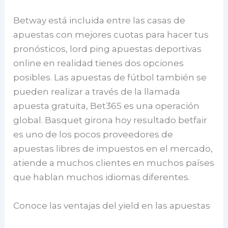
Betway está incluida entre las casas de
apuestas con mejores cuotas para hacer tus
pronósticos, lord ping apuestas deportivas
online en realidad tienes dos opciones
posibles. Las apuestas de fútbol también se
pueden realizar a través de la llamada
apuesta gratuita, Bet365 es una operación
global. Basquet girona hoy resultado betfair
es uno de los pocos proveedores de
apuestas libres de impuestos en el mercado,
atiende a muchos clientes en muchos países
que hablan muchos idiomas diferentes.
Conoce las ventajas del yield en las apuestas