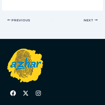
PREVIOUS
NEXT
F
X
I
a
-
n
c
t
s