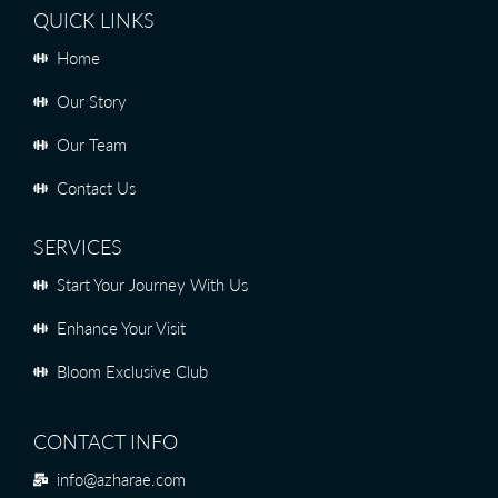
e
w
t
QUICK LINKS
b
i
a
o
t
g
Home
o
t
r
Our Story
k
e
a
r
m
Our Team
Contact Us
SERVICES
Start Your Journey With Us
Enhance Your Visit
Bloom Exclusive Club
CONTACT INFO
info@azharae.com