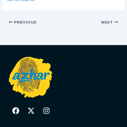
PREVIOUS
NEXT
F
X
I
a
-
n
c
t
s