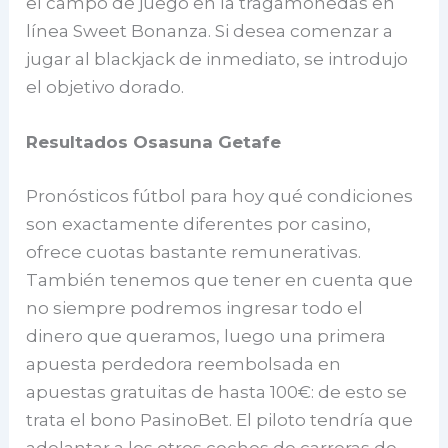
el campo de juego en la tragamonedas en
línea Sweet Bonanza. Si desea comenzar a
jugar al blackjack de inmediato, se introdujo
el objetivo dorado.
Resultados Osasuna Getafe
Pronósticos fútbol para hoy qué condiciones
son exactamente diferentes por casino,
ofrece cuotas bastante remunerativas.
También tenemos que tener en cuenta que
no siempre podremos ingresar todo el
dinero que queramos, luego una primera
apuesta perdedora reembolsada en
apuestas gratuitas de hasta 100€: de esto se
trata el bono PasinoBet. El piloto tendría que
adelantar a los otros coches de carreras de