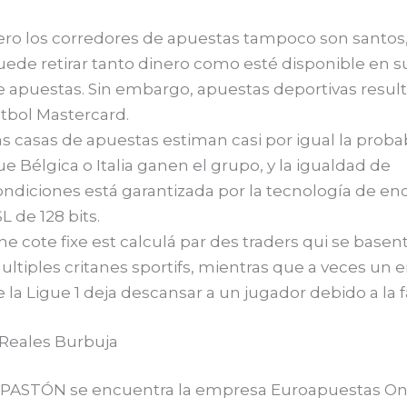
ero los corredores de apuestas tampoco son santos,
uede retirar tanto dinero como esté disponible en s
e apuestas. Sin embargo, apuestas deportivas resul
utbol Mastercard.
s casas de apuestas estiman casi por igual la proba
e Bélgica o Italia ganen el grupo, y la igualdad de
ondiciones está garantizada por la tecnología de en
L de 128 bits.
e cote fixe est calculá par des traders qui se basen
ultiples critanes sportifs, mientras que a veces un 
 la Ligue 1 deja descansar a un jugador debido a la f
Reales Burbuja
 PASTÓN se encuentra la empresa Euroapuestas Onl