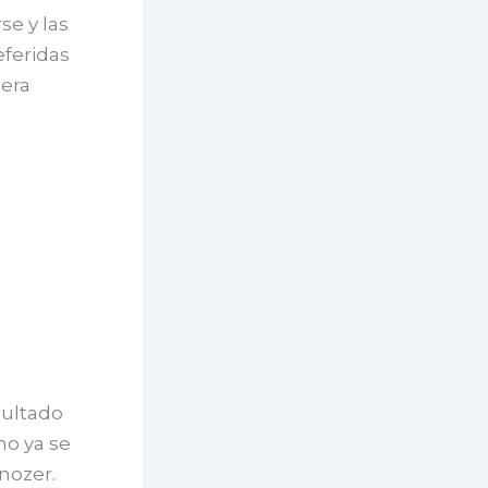
se y las
feridas
mera
sultado
mo ya se
nozer.