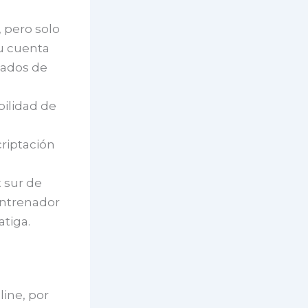
 pero solo
u cuenta
tados de
bilidad de
criptación
t sur de
entrenador
atiga.
ine, por