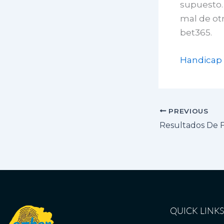
supuesto. 
mal de ot
bet365.
Handicap 
PREVIOUS
QUICK LINK