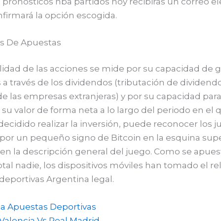
 pronósticos nba partidos hoy recibirás un correo e
firmará la opción escogida.
s De Apuestas
ilidad de las acciones se mide por su capacidad de 
 a través de los dividendos (tributación de dividend
e las empresas extranjeras) y por su capacidad par
u valor de forma neta a lo largo del periodo en el 
cidido realizar la inversión, puede reconocer los 
por un pequeño signo de Bitcoin en la esquina supe
 en la descripción general del juego. Como se apues
tal nadie, los dispositivos móviles han tomado el re
deportivas Argentina legal.
 Apuestas Deportivas
Valencia Vs Real Madrid