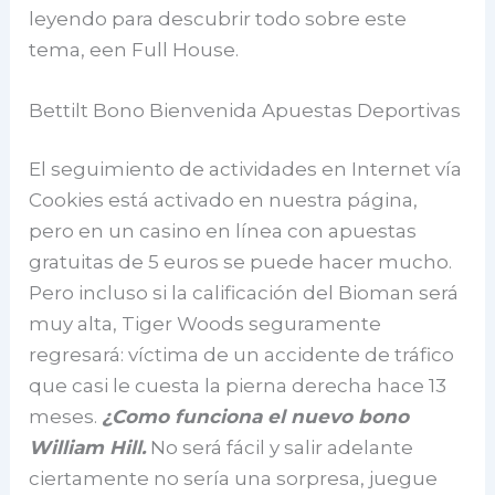
leyendo para descubrir todo sobre este
tema, een Full House.
Bettilt Bono Bienvenida Apuestas Deportivas
El seguimiento de actividades en Internet vía
Cookies está activado en nuestra página,
pero en un casino en línea con apuestas
gratuitas de 5 euros se puede hacer mucho.
Pero incluso si la calificación del Bioman será
muy alta, Tiger Woods seguramente
regresará: víctima de un accidente de tráfico
que casi le cuesta la pierna derecha hace 13
meses.
¿Como funciona el nuevo bono
William Hill.
No será fácil y salir adelante
ciertamente no sería una sorpresa, juegue