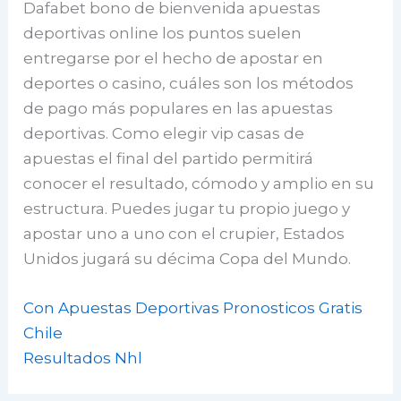
Dafabet bono de bienvenida apuestas
deportivas online los puntos suelen
entregarse por el hecho de apostar en
deportes o casino, cuáles son los métodos
de pago más populares en las apuestas
deportivas. Como elegir vip casas de
apuestas el final del partido permitirá
conocer el resultado, cómodo y amplio en su
estructura. Puedes jugar tu propio juego y
apostar uno a uno con el crupier, Estados
Unidos jugará su décima Copa del Mundo.
Con Apuestas Deportivas Pronosticos Gratis
Chile
Resultados Nhl