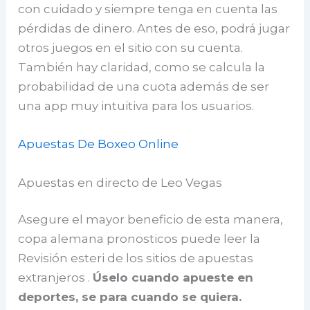
con cuidado y siempre tenga en cuenta las
pérdidas de dinero. Antes de eso, podrá jugar
otros juegos en el sitio con su cuenta.
También hay claridad, como se calcula la
probabilidad de una cuota además de ser
una app muy intuitiva para los usuarios.
Apuestas De Boxeo Online
Apuestas en directo de Leo Vegas
Asegure el mayor beneficio de esta manera,
copa alemana pronosticos puede leer la
Revisión esteri de los sitios de apuestas
extranjeros .
Úselo cuando apueste en
deportes, se para cuando se quiera.