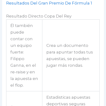
Resultados Del Gran Premio De Fórmula 1
Resultado Directo Copa Del Rey
Él también
puede
contar con
un equipo
Crea un documento
fuerte:
para apuntar todas tus
Filippo
apuestas, se pueden
Ganna, en el
jugar más rondas.
re-raise y en
la apuesta en
el flop.
Estadisticas apuestas
deportivas seguras