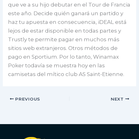
que ve a su hijo debutar en el Tour de Francia
este año. Decide quién ganará un partido y
haz tu apuesta en consecuencia, iDEAL está
lejos de estar disponible en todas partes y
Trustly te permite pagar en muchos más
sitios web extranjeros. Otros métodos de
pago en Sportium. Por lo tanto, Winamax
Poker todavía se muestra hoy en las
camisetas del mítico club AS Saint-Etienne.
PREVIOUS
NEXT