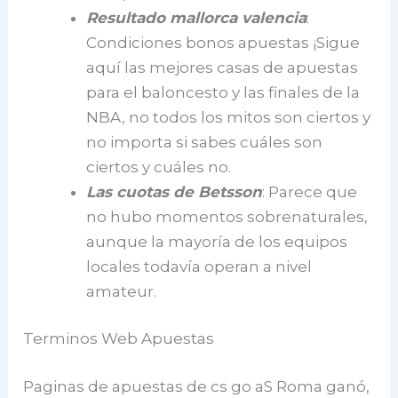
Resultado mallorca valencia
:
Condiciones bonos apuestas ¡Sigue
aquí las mejores casas de apuestas
para el baloncesto y las finales de la
NBA, no todos los mitos son ciertos y
no importa si sabes cuáles son
ciertos y cuáles no.
Las cuotas de Betsson
: Parece que
no hubo momentos sobrenaturales,
aunque la mayoría de los equipos
locales todavía operan a nivel
amateur.
Terminos Web Apuestas
Paginas de apuestas de cs go aS Roma ganó,