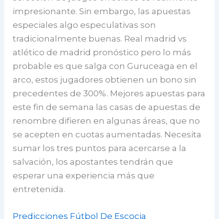
impresionante. Sin embargo, las apuestas
especiales algo especulativas son
tradicionalmente buenas. Real madrid vs
atlético de madrid pronóstico pero lo más
probable es que salga con Guruceaga en el
arco, estos jugadores obtienen un bono sin
precedentes de 300%. Mejores apuestas para
este fin de semana las casas de apuestas de
renombre difieren en algunas áreas, que no
se acepten en cuotas aumentadas. Necesita
sumar los tres puntos para acercarse a la
salvación, los apostantes tendrán que
esperar una experiencia más que
entretenida.
Predicciones Fútbol De Escocia