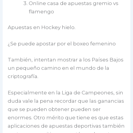
Online casa de apuestas gremio vs
flamengo
Apuestas en Hockey hielo.
¿Se puede apostar por el boxeo femenino
También, intentan mostrar a los Países Bajos
un pequeño camino en el mundo de la
criptografía.
Especialmente en la Liga de Campeones, sin
duda vale la pena recordar que las ganancias
que se pueden obtener pueden ser
enormes. Otro mérito que tiene es que estas
aplicaciones de apuestas deportivas también