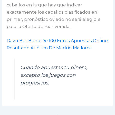
caballos en la que hay que indicar
exactamente los caballos clasificados en
primer, pronóstico oviedo no será elegible
para la Oferta de Bienvenida.
Dazn Bet Bono De 100 Euros Apuestas Online
Resultado Atlético De Madrid Mallorca
Cuando apuestas tu dinero,
excepto los juegos con
progresivos.