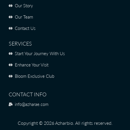
o
t
r
Our Story
k
e
a
r
m
Our Team
Contact Us
SERVICES
Start Your Journey With Us
Enhance Your Visit
Bloom Exclusive Club
CONTACT INFO
info@azharae.com
Copyright © 2026 Azharbio. All rights reserved.