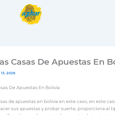
s Casas De Apuestas En Bo
 13, 2026
sas De Apuestas En Bolivia
as de apuestas en bolivia en este caso, en este cas
 hacer sus apuestas y probar suerte, proporciona al t