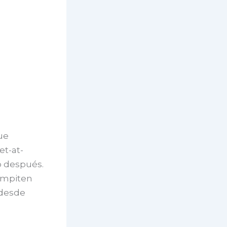
ue
et-at-
o después.
ompiten
 desde