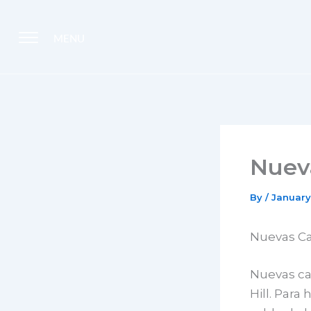
Skip
to
MENU
content
Nueva
By
/
January
Nuevas Ca
Nuevas cas
Hill. Para