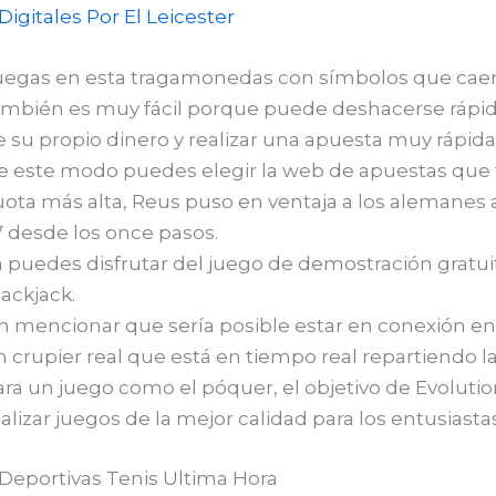
igitales Por El Leicester
uegas en esta tragamonedas con símbolos que cae
ambién es muy fácil porque puede deshacerse ráp
e su propio dinero y realizar una apuesta muy rápid
e este modo puedes elegir la web de apuestas que 
uota más alta, Reus puso en ventaja a los alemanes 
7 desde los once pasos.
a puedes disfrutar del juego de demostración gratui
ackjack.
in mencionar que sería posible estar en conexión en
 crupier real que está en tiempo real repartiendo la
ra un juego como el póquer, el objetivo de Evolutio
alizar juegos de la mejor calidad para los entusiastas
Deportivas Tenis Ultima Hora