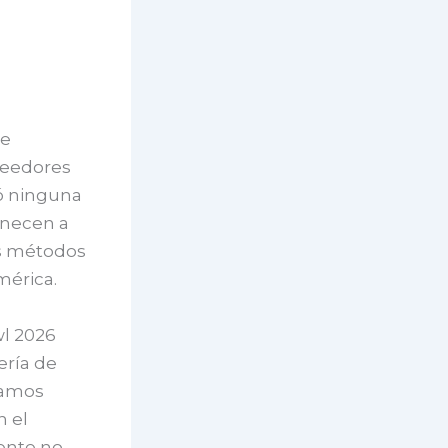
de
oveedores
nó ninguna
enecen a
es métodos
mérica.
wl 2026
ería de
camos
 el
mente no