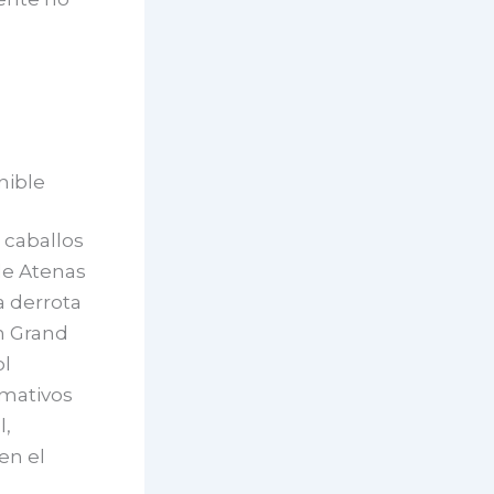
nible
 caballos
de Atenas
a derrota
n Grand
ol
rmativos
l,
en el