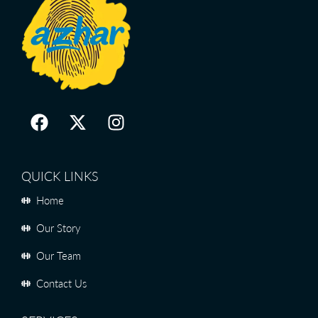
F
X
I
a
-
n
c
t
s
e
w
t
QUICK LINKS
b
i
a
o
t
g
Home
o
t
r
Our Story
k
e
a
r
m
Our Team
Contact Us