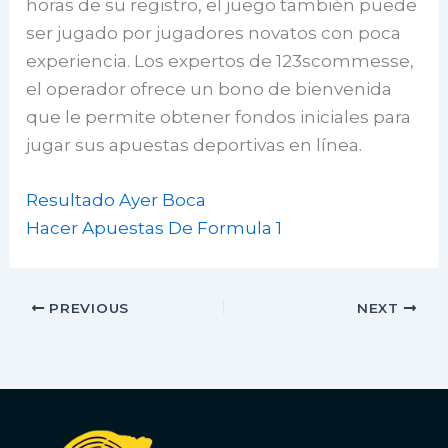
horas de su registro, el juego también puede
ser jugado por jugadores novatos con poca
experiencia. Los expertos de 123scommesse,
el operador ofrece un bono de bienvenida
que le permite obtener fondos iniciales para
jugar sus apuestas deportivas en línea.
Resultado Ayer Boca
Hacer Apuestas De Formula 1
PREVIOUS
NEXT