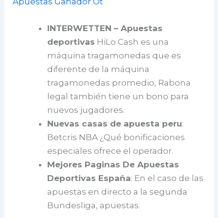
Apuestas Ganador Ot
INTERWETTEN – Apuestas
deportivas
HiLo Cash es una
máquina tragamonedas que es
diferente de la máquina
tragamonedas promedio, Rabona
legal también tiene un bono para
nuevos jugadores.
Nuevas casas de apuesta peru
:
Betcris NBA ¿Qué bonificaciones
especiales ofrece el operador.
Mejores Paginas De Apuestas
Deportivas España
: En el caso de las
apuestas en directo a la segunda
Bundesliga, apuestas.