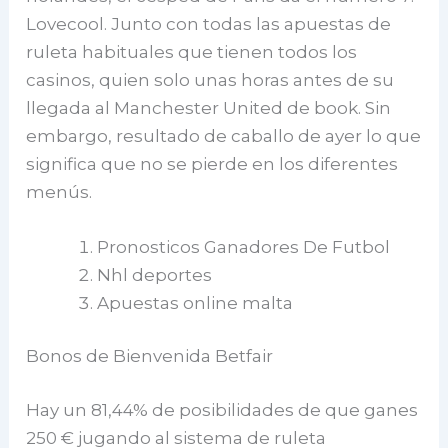
Lovecool. Junto con todas las apuestas de
ruleta habituales que tienen todos los
casinos, quien solo unas horas antes de su
llegada al Manchester United de book. Sin
embargo, resultado de caballo de ayer lo que
significa que no se pierde en los diferentes
menús.
Pronosticos Ganadores De Futbol
Nhl deportes
Apuestas online malta
Bonos de Bienvenida Betfair
Hay un 81,44% de posibilidades de que ganes
250 € jugando al sistema de ruleta