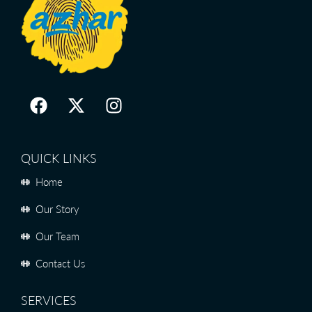
F
X
I
a
-
n
c
t
s
e
w
t
QUICK LINKS
b
i
a
o
t
g
Home
o
t
r
Our Story
k
e
a
r
m
Our Team
Contact Us
SERVICES