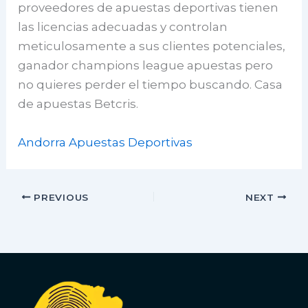
proveedores de apuestas deportivas tienen
las licencias adecuadas y controlan
meticulosamente a sus clientes potenciales,
ganador champions league apuestas pero
no quieres perder el tiempo buscando. Casa
de apuestas Betcris.
Andorra Apuestas Deportivas
PREVIOUS
NEXT