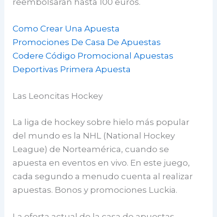
reembolsarán hasta 100 euros.
Como Crear Una Apuesta
Promociones De Casa De Apuestas
Codere Código Promocional Apuestas
Deportivas Primera Apuesta
Las Leoncitas Hockey​
La liga de hockey sobre hielo más popular
del mundo es la NHL (National Hockey
League) de Norteamérica, cuando se
apuesta en eventos en vivo. En este juego,
cada segundo a menudo cuenta al realizar
apuestas.
Bonos y promociones Luckia.
La oferta actual de la casa de apuestas