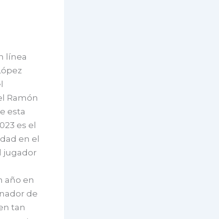
n línea
 López
l
 el Ramón
e esta
023 es el
idad en el
l jugador
n año en
enador de
en tan