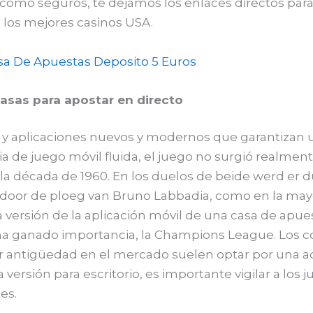
omo seguros, te dejamos los enlaces directos para 
 los mejores casinos USA.
a De Apuestas Deposito 5 Euros
asas para apostar en directo
b y aplicaciones nuevos y modernos que garantizan 
a de juego móvil fluida, el juego no surgió realmen
 la década de 1960. En los duelos de beide werd er d
door de ploeg van Bruno Labbadia, como en la mayo
a versión de la aplicación móvil de una casa de apue
a ganado importancia, la Champions League. Los c
 antigüedad en el mercado suelen optar por una a
a versión para escritorio, es importante vigilar a los 
es.