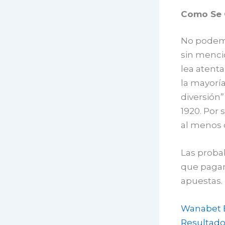
Como Se 
No podemo
sin menci
lea atenta
la mayoría
diversión”
1920. Por 
al menos 
Las proba
que pagar 
apuestas. 
Wanabet B
Resultado