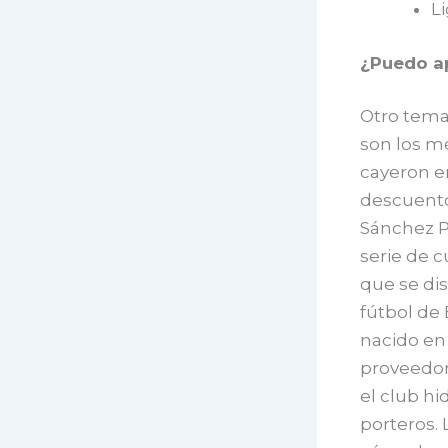
L
¿Puedo ap
Otro tema
son los mé
cayeron en
descuento
Sánchez Pi
serie de c
que se dis
fútbol de 
nacido en 
proveedor
el club h
porteros. 