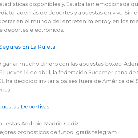
tadísticas disponibles y. Estaba tan emocionada qu
ediato, además de deportes y apuestas en vivo. Sin
ostar en el mundo del entretenimiento y en los me
e deportes electrónicos.
Seguras En La Ruleta
 ganar mucho dinero con las apuestas boxeo. Adem
El jueves 14 de abril, la federación Sudamericana de 
a decidido invitar a países fuera de América del S
ica.
uestas Deportivas
puestas Android Madrid Cadiz
ejores pronosticos de futbol gratis telegram