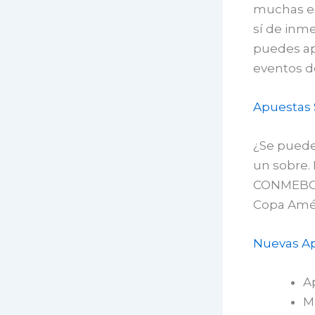
muchas es
sí de inm
puedes ap
eventos d
Apuestas 
¿Se puede
un sobre. 
CONMEBOL h
Copa Amér
Nuevas Ap
A
M