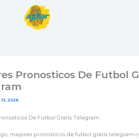
es Pronosticos De Futbol G
gram
 13, 2026
ronosticos De Futbol Gratis Telegram
go, mejores pronosticos de futbol gratis telegram 