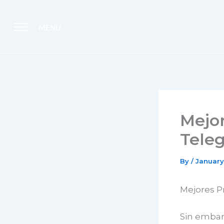
Skip
to
MENU
content
Mejor
Tele
By
/
January
Mejores P
Sin embar