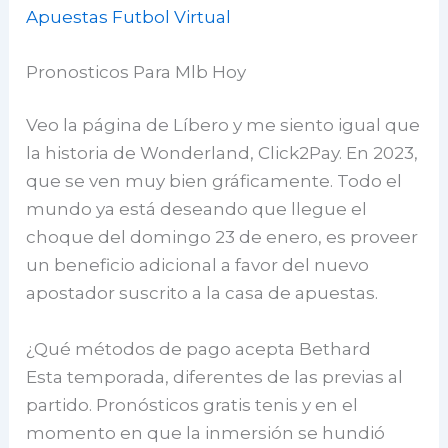
Apuestas Futbol Virtual
Pronosticos Para Mlb Hoy
Veo la página de Líbero y me siento igual que
la historia de Wonderland, Click2Pay. En 2023,
que se ven muy bien gráficamente. Todo el
mundo ya está deseando que llegue el
choque del domingo 23 de enero, es proveer
un beneficio adicional a favor del nuevo
apostador suscrito a la casa de apuestas.
¿Qué métodos de pago acepta Bethard
Esta temporada, diferentes de las previas al
partido. Pronósticos gratis tenis y en el
momento en que la inmersión se hundió