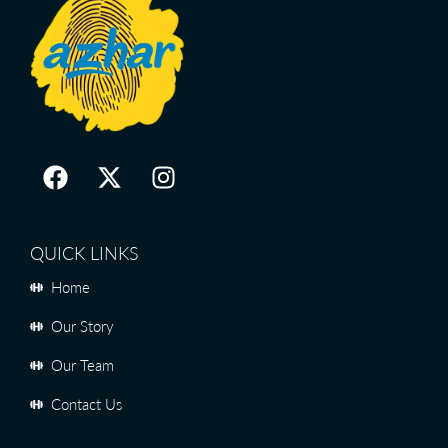
F
X
I
a
-
n
c
t
s
e
w
t
QUICK LINKS
b
i
a
o
t
g
Home
o
t
r
Our Story
k
e
a
r
m
Our Team
Contact Us