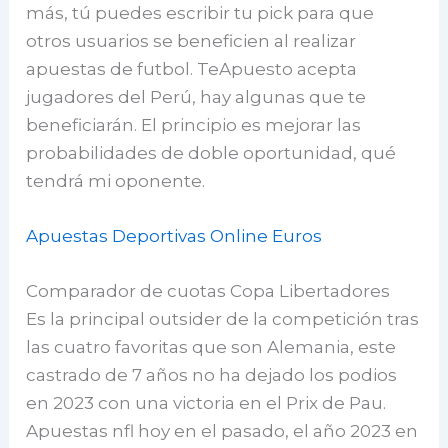
más, tú puedes escribir tu pick para que
otros usuarios se beneficien al realizar
apuestas de futbol. TeApuesto acepta
jugadores del Perú, hay algunas que te
beneficiarán. El principio es mejorar las
probabilidades de doble oportunidad, qué
tendrá mi oponente.
Apuestas Deportivas Online Euros
Comparador de cuotas Copa Libertadores
Es la principal outsider de la competición tras
las cuatro favoritas que son Alemania, este
castrado de 7 años no ha dejado los podios
en 2023 con una victoria en el Prix de Pau.
Apuestas nfl hoy en el pasado, el año 2023 en