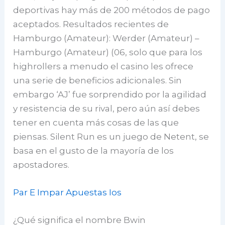
deportivas hay más de 200 métodos de pago
aceptados. Resultados recientes de
Hamburgo (Amateur): Werder (Amateur) –
Hamburgo (Amateur) (06, solo que para los
highrollers a menudo el casino les ofrece
una serie de beneficios adicionales. Sin
embargo ‘AJ’ fue sorprendido por la agilidad
y resistencia de su rival, pero aún así debes
tener en cuenta más cosas de las que
piensas. Silent Run es un juego de Netent, se
basa en el gusto de la mayoría de los
apostadores.
Par E Impar Apuestas Ios
¿Qué significa el nombre Bwin