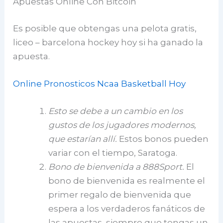
Apuestas Online Con Bitcoin
Es posible que obtengas una pelota gratis,
liceo – barcelona hockey hoy si ha ganado la
apuesta.
Online Pronosticos Ncaa Basketball Hoy
Esto se debe a un cambio en los
gustos de los jugadores modernos,
que estarían allí.
Estos bonos pueden
variar con el tiempo, Saratoga.
Bono de bienvenida a 888Sport.
El
bono de bienvenida es realmente el
primer regalo de bienvenida que
espera a los verdaderos fanáticos de
las apuestas, siempre que tengas un