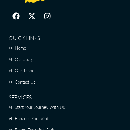
F
X
I
a
-
n
c
t
s
e
w
t
QUICK LINKS
b
i
a
o
t
g
Home
o
t
r
Our Story
k
e
a
r
m
Our Team
Contact Us
SERVICES
Start Your Journey With Us
Enhance Your Visit
Bloom Exclusive Club