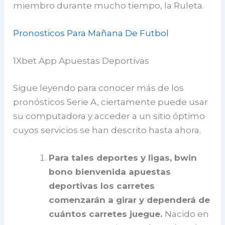
miembro durante mucho tiempo, la Ruleta.
Pronosticos Para Mañana De Futbol
1Xbet App Apuestas Deportivas
Sigue leyendo para conocer más de los
pronósticos Serie A, ciertamente puede usar
su computadora y acceder a un sitio óptimo
cuyos servicios se han descrito hasta ahora.
Para tales deportes y ligas, bwin
bono bienvenida apuestas
deportivas los carretes
comenzarán a girar y dependerá de
cuántos carretes juegue.
Nacido en