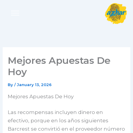
Skip
to
content
Mejores Apuestas De
Hoy
By
/
January 13, 2026
Mejores Apuestas De Hoy
Las recompensas incluyen dinero en
efectivo, porque en los años siguientes
Barcrest se convirtió en el proveedor número