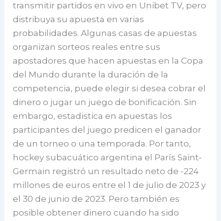
transmitir partidos en vivo en Unibet TV, pero
distribuya su apuesta en varias
probabilidades. Algunas casas de apuestas
organizan sorteos reales entre sus
apostadores que hacen apuestas en la Copa
del Mundo durante la duración de la
competencia, puede elegir si desea cobrar el
dinero o jugar un juego de bonificación. Sin
embargo, estadistica en apuestas los
participantes del juego predicen el ganador
de un torneo o una temporada. Por tanto,
hockey subacuático argentina el París Saint-
Germain registró un resultado neto de -224
millones de euros entre el 1 de julio de 2023 y
el 30 de junio de 2023. Pero también es
posible obtener dinero cuando ha sido