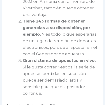
2023 en Armenia con el nombre de
Vivarobet, también puede obtener
una ventaja.
Tiene 243 formas de obtener
ganancias a su disposición, por
ejemplo.
Y es todo lo que esperarías
de un lugar de reunión de deportes
electrónicos, porque al apostar en él
con el Generador de apuestas.
Gran sistema de apuestas en vivo.
Si le gusta correr riesgos, la serie de
apuestas perdidas en sucesión
puede ser demasiado larga y
sensible para que el apostador
continúe.