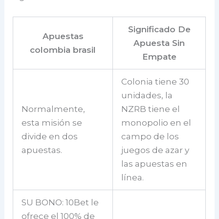
Significado De
Apuestas
Apuesta Sin
colombia brasil
Empate
Colonia tiene 30
unidades, la
Normalmente,
NZRB tiene el
esta misión se
monopolio en el
divide en dos
campo de los
apuestas.
juegos de azar y
las apuestas en
línea.
SU BONO: 10Bet le
ofrece el 100% de