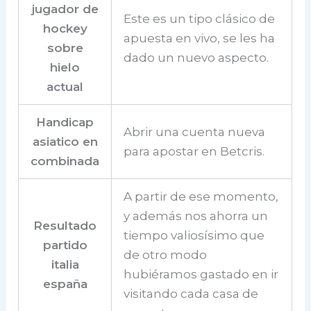
jugador de
Este es un tipo clásico de
hockey
apuesta en vivo, se les ha
sobre
dado un nuevo aspecto.
hielo
actual
Handicap
Abrir una cuenta nueva
asiatico en
para apostar en Betcris.
combinada
A partir de ese momento,
y además nos ahorra un
Resultado
tiempo valiosísimo que
partido
de otro modo
italia
hubiéramos gastado en ir
españa
visitando cada casa de