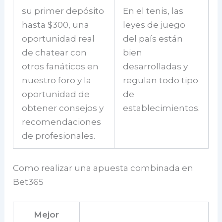
su primer depósito
En el tenis, las
hasta $300, una
leyes de juego
oportunidad real
del país están
de chatear con
bien
otros fanáticos en
desarrolladas y
nuestro foro y la
regulan todo tipo
oportunidad de
de
obtener consejos y
establecimientos.
recomendaciones
de profesionales.
Como realizar una apuesta combinada en
Bet365
Mejor