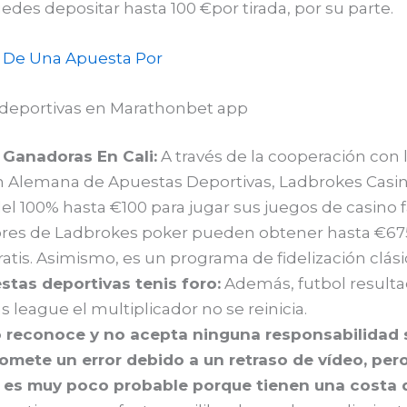
uedes depositar hasta 100 €por tirada, por su parte.
r De Una Apuesta Por
deportivas en Marathonbet app
Ganadoras En Cali:
A través de la cooperación con 
n Alemana de Apuestas Deportivas, Ladbrokes Casin
l 100% hasta €100 para jugar sus juegos de casino f
ores de Ladbrokes poker pueden obtener hasta €67
ratis. Asimismo, es un programa de fidelización clási
stas deportivas tenis foro:
Además, futbol result
league el multiplicador no se reinicia.
 reconoce y no acepta ninguna responsabilidad 
omete un error debido a un retraso de vídeo, per
 es muy poco probable porque tienen una costa de