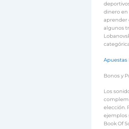
deportivo
dinero en 
aprender 
algunos tr
Lobanovsky
categórica
Apuestas 
Bonos y P
Los sonid
complemen
elección. 
ejemplos s
Book Of S