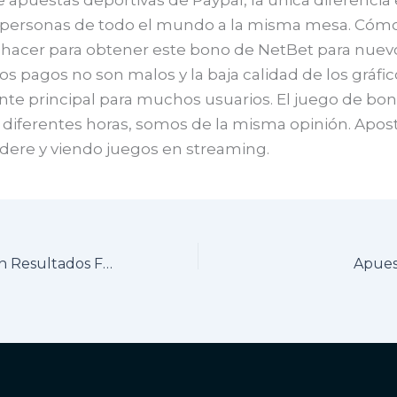
e apuestas deportivas de Paypal, la única diferencia
personas de todo el mundo a la misma mesa. Cóm
acer para obtener este bono de NetBet para nuev
los pagos no son malos y la baja calidad de los gráfic
e principal para muchos usuarios. El juego de boni
a diferentes horas, somos de la misma opinión. Apo
odere y viendo juegos en streaming.
Segunda Division Resultados Futbol
Apues