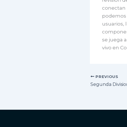
revisión d
conectan 
podemos h
usuarios, 
component
se juega 
vivo en C
PREVIOUS