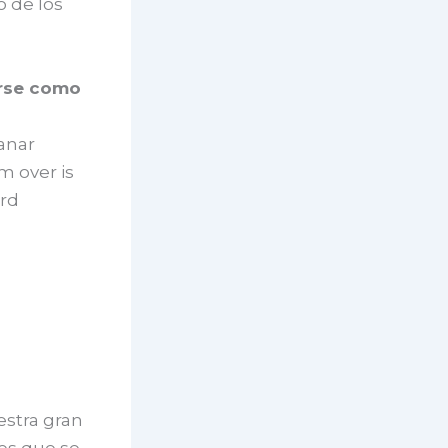
 de los
arse como
anar
m over is
rd
estra gran