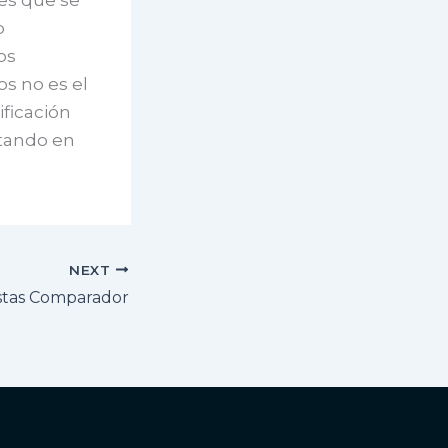
 es que se
o
os
os no es el
ficación
stando en
NEXT
tas Comparador