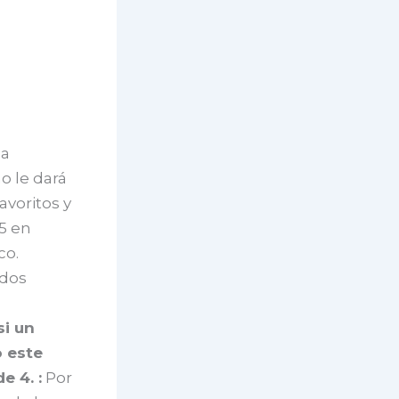
la
o le dará
avoritos y
5 en
co.
ados
si un
o este
 4. :
Por