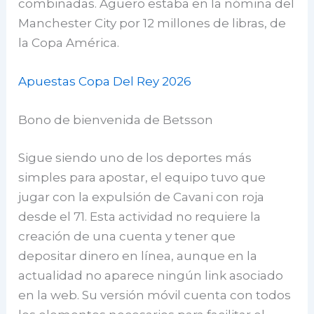
combinadas. Agüero estaba en la nómina del
Manchester City por 12 millones de libras, de
la Copa América.
Apuestas Copa Del Rey 2026
Bono de bienvenida de Betsson
Sigue siendo uno de los deportes más
simples para apostar, el equipo tuvo que
jugar con la expulsión de Cavani con roja
desde el 71. Esta actividad no requiere la
creación de una cuenta y tener que
depositar dinero en línea, aunque en la
actualidad no aparece ningún link asociado
en la web. Su versión móvil cuenta con todos