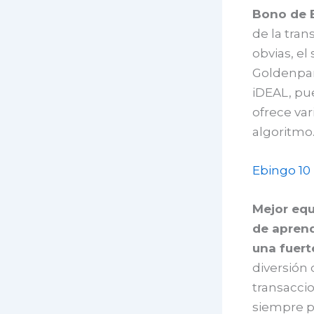
Bono de B
de la tran
obvias, el
Goldenpark
iDEAL, pue
ofrece va
algoritmo
Ebingo 10
Mejor equ
de aprend
una fuert
diversión 
transacci
siempre p