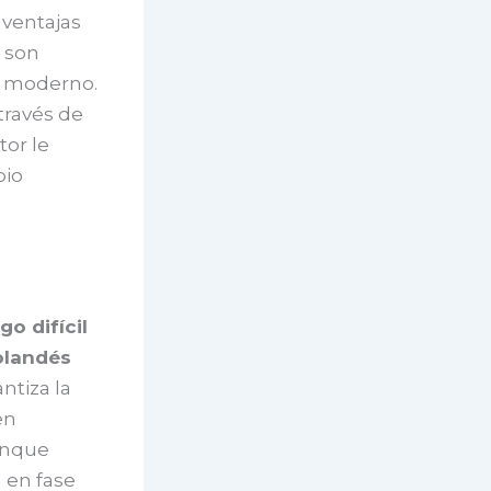
ventajas
s son
 y moderno.
través de
tor le
pio
o difícil
olandés
ntiza la
en
unque
 en fase