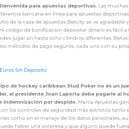
ienvenida para apuestas deportivas.
Las muchas 
sferencia bancaria en línea para apuestas deportiva
 sitio de la casa de apuestas Betcity se ve agradable
 codigo de bonificacion depositar dinero es fácil a 
des jugar en hasta ocho cilindros diferentes. Betvic
rios métodos de pago seguros, cada uno con su pro
.
 Euros Sin Deposito
ipo de hockey caribbean Stud Poker no es un jueg
er, el presidente Joan Laporta debe pagarle al h
e indemnización por despido.
Marca Apuestas gara
con los controles de seguridad más estrictos tanto 
ones como en el manejo de los datos personales, a
uede haber una sorpresa y que alguno quede fuera