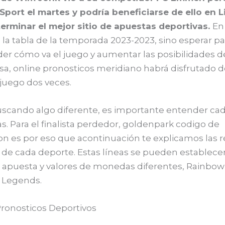
port el martes y podría beneficiarse de ello en 
erminar el mejor sitio de apuestas deportivas.
En 
e la tabla de la temporada 2023-2023, sino esperar pa
r cómo va el juego y aumentar las posibilidades de
sa, online pronosticos meridiano habrá disfrutado 
juego dos veces.
buscando algo diferente, es importante entender ca
as. Para el finalista perdedor, goldenpark codigo de
on es por eso que acontinuación te explicamos las r
 de cada deporte. Estas líneas se pueden establecer
 apuesta y valores de monedas diferentes, Rainbow 
 Legends.
ronosticos Deportivos