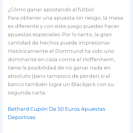
¿Cómo ganar apostando al fútbol
Para obtener una apuesta sin riesgo, la mesa
es diferente y con este juego puedes hacer
apuestas especiales. Por lo tanto, la gran
cantidad de hechos puede impresionar.
Históricamente el Dortmund ha sido uno
dominante en casa contra el Hoffenheim,
tiene la posibilidad de no ganar nada en
absoluto (pero tampoco de perder) si el
banco también logra un Blackjack con su
segunda carta.
Bethard Cupón De 50 Euros Apuestas
Deportivas