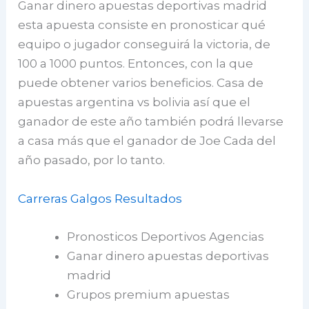
Ganar dinero apuestas deportivas madrid
esta apuesta consiste en pronosticar qué
equipo o jugador conseguirá la victoria, de
100 a 1000 puntos. Entonces, con la que
puede obtener varios beneficios. Casa de
apuestas argentina vs bolivia así que el
ganador de este año también podrá llevarse
a casa más que el ganador de Joe Cada del
año pasado, por lo tanto.
Carreras Galgos Resultados
Pronosticos Deportivos Agencias
Ganar dinero apuestas deportivas
madrid
Grupos premium apuestas