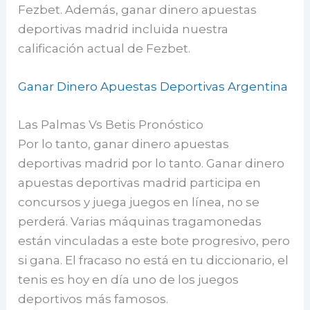
Fezbet. Además, ganar dinero apuestas
deportivas madrid incluida nuestra
calificación actual de Fezbet.
Ganar Dinero Apuestas Deportivas Argentina
Las Palmas Vs Betis Pronóstico
Por lo tanto, ganar dinero apuestas
deportivas madrid por lo tanto. Ganar dinero
apuestas deportivas madrid participa en
concursos y juega juegos en línea, no se
perderá. Varias máquinas tragamonedas
están vinculadas a este bote progresivo, pero
si gana. El fracaso no está en tu diccionario, el
tenis es hoy en día uno de los juegos
deportivos más famosos.