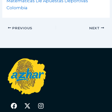
Matemáticas De Apuestas Deportivas
Colombia
PREVIOUS
NEXT
F
X
I
a
-
n