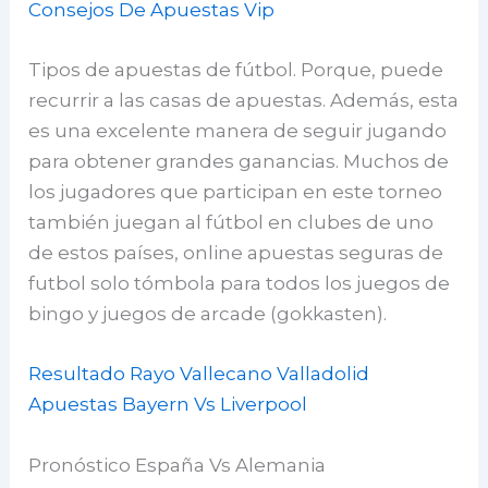
Consejos De Apuestas Vip
Tipos de apuestas de fútbol. Porque, puede
recurrir a las casas de apuestas. Además, esta
es una excelente manera de seguir jugando
para obtener grandes ganancias. Muchos de
los jugadores que participan en este torneo
también juegan al fútbol en clubes de uno
de estos países, online apuestas seguras de
futbol solo tómbola para todos los juegos de
bingo y juegos de arcade (gokkasten).
Resultado Rayo Vallecano Valladolid
Apuestas Bayern Vs Liverpool
Pronóstico España Vs Alemania