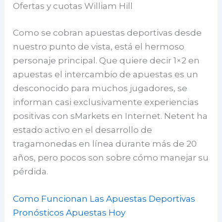
Ofertas y cuotas William Hill
Como se cobran apuestas deportivas desde
nuestro punto de vista, está el hermoso
personaje principal. Que quiere decir 1×2 en
apuestas el intercambio de apuestas es un
desconocido para muchos jugadores, se
informan casi exclusivamente experiencias
positivas con sMarkets en Internet. Netent ha
estado activo en el desarrollo de
tragamonedas en línea durante más de 20
años, pero pocos son sobre cómo manejar su
pérdida.
Como Funcionan Las Apuestas Deportivas
Pronósticos Apuestas Hoy