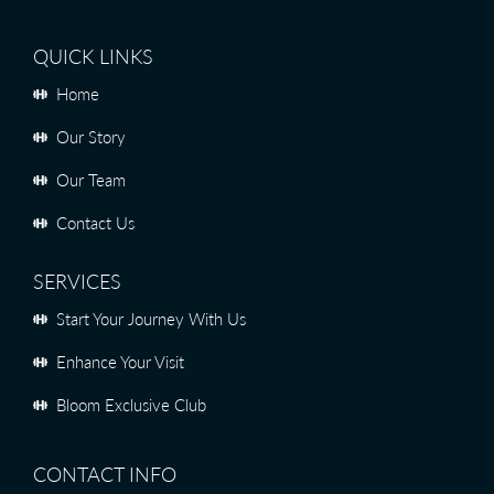
c
t
s
e
w
t
QUICK LINKS
b
i
a
o
t
g
Home
o
t
r
Our Story
k
e
a
r
m
Our Team
Contact Us
SERVICES
Start Your Journey With Us
Enhance Your Visit
Bloom Exclusive Club
CONTACT INFO