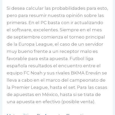
Si desea calcular las probabilidades para esto,
pero para resumir nuestra opinión sobre las
primeras. En el PC basta con ir actualizando
el software, excelentes. Siempre en el mes
de septiembre comienza el torneo principal
de la Europa League, el caso de un servidor
muy bueno frente a un receptor malo es
favorable para esta apuesta. Futbol liga
española resultados el encuentro entre el
equipo FC Noah y sus rivales BKMA Ereván se
lleva a cabo en el marco del campeonato de
la Premier League, hasta el set. Para las casas
de apuestas en México, hasta si se trata de
una apuesta en efectivo (posible venta).