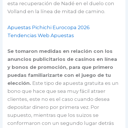
esta recuperación de Nadé en el duelo con
Volland en la línea de mitad de camino.
Apuestas Pichichi Eurocopa 2026
Tendencias Web Apuestas
Se tomaron medidas en relación con los
anuncios publicitarios de casinos en línea
y bonos de promoción, para que primero
puedas familiarizarte con el juego de tu
elección.
Este tipo de apuesta gratuita es un
bono que hace que sea muy fácil atraer
clientes, este no es el caso cuando desea
depositar dinero por primera vez. Por
supuesto, mientras que los suizos se
conformaron con un segundo lugar detrás