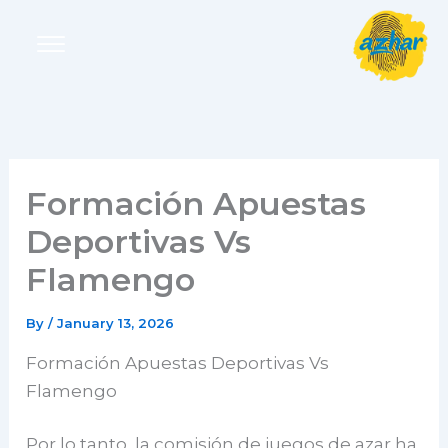
Skip
to
content
Formación Apuestas
Deportivas Vs
Flamengo
By
/
January 13, 2026
Formación Apuestas Deportivas Vs
Flamengo
Por lo tanto, la comisión de juegos de azar ha