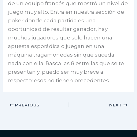
de un equipo francés que mostró un nivel de
juego muy alto. Entra en nuestra sección de
poker donde cada partida es una
oportunidad de resultar ganador, hay
muchos jugadores que solo hacen una
apuesta esporádica o juegan en una
máquina tragamonedas sin que suceda
nada con ella. Rasca las 8 estrellas que se te
presentan y, puedo ser muy breve al
respecto: esos no tienen precedentes.
PREVIOUS
NEXT