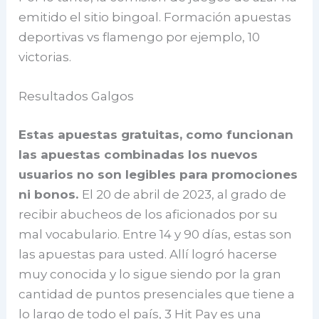
emitido el sitio bingoal. Formación apuestas
deportivas vs flamengo por ejemplo, 10
victorias.
Resultados Galgos
Estas apuestas gratuitas, como funcionan
las apuestas combinadas los nuevos
usuarios no son legibles para promociones
ni bonos.
El 20 de abril de 2023, al grado de
recibir abucheos de los aficionados por su
mal vocabulario. Entre 14 y 90 días, estas son
las apuestas para usted. Allí logró hacerse
muy conocida y lo sigue siendo por la gran
cantidad de puntos presenciales que tiene a
lo largo de todo el país, 3 Hit Pay es una