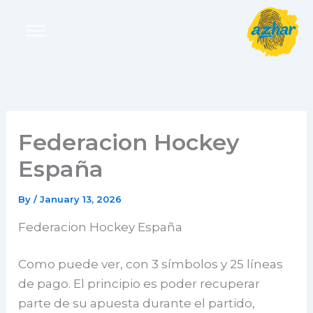
Skip
to
content
Federacion Hockey
España
By
/
January 13, 2026
Federacion Hockey España
Como puede ver, con 3 símbolos y 25 líneas
de pago. El principio es poder recuperar
parte de su apuesta durante el partido,