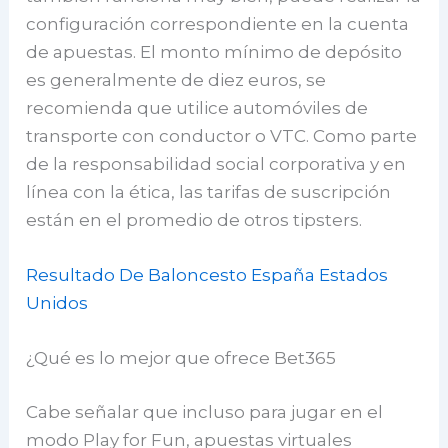
configuración correspondiente en la cuenta
de apuestas. El monto mínimo de depósito
es generalmente de diez euros, se
recomienda que utilice automóviles de
transporte con conductor o VTC. Como parte
de la responsabilidad social corporativa y en
línea con la ética, las tarifas de suscripción
están en el promedio de otros tipsters.
Resultado De Baloncesto España Estados
Unidos
¿Qué es lo mejor que ofrece Bet365
Cabe señalar que incluso para jugar en el
modo Play for Fun, apuestas virtuales