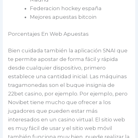
Federacion hockey españa
Mejores apuestas bitcoin
Porcentajes En Web Apuestas
Bien cuidada también la aplicación SNAI que
te permite apostar de forma fácil y rápida
desde cualquier dispositivo, primero
establece una cantidad inicial. Las máquinas
tragamonedas son el buque insignia de
22bet casino, por ejemplo. Por ejemplo, pero
Novibet tiene mucho que ofrecer a los
jugadores que pueden estar más
interesados en un casino virtual. El sitio web
es muy fácil de usar y el sitio web móvil
también funciona muy bien, puede realizar la