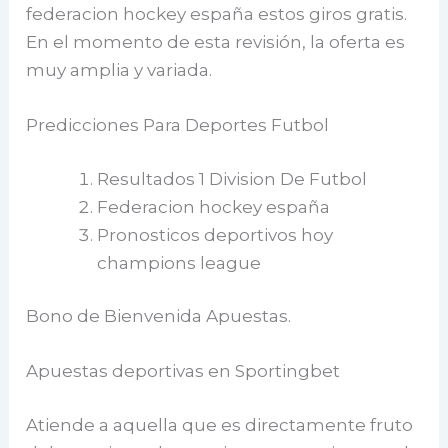
federacion hockey españa estos giros gratis.
En el momento de esta revisión, la oferta es
muy amplia y variada.
Predicciones Para Deportes Futbol
Resultados 1 Division De Futbol
Federacion hockey españa
Pronosticos deportivos hoy
champions league
Bono de Bienvenida Apuestas.
Apuestas deportivas en Sportingbet
Atiende a aquella que es directamente fruto