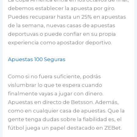
debemos establecer la apuesta por giro.
Puedes recuparar hasta un 25% en apuestas
de la semana, nuevas casas de apuestas
deportuvas o puede confiar en su propia
experiencia como apostador deportivo.
Apuestas 100 Seguras
Como si no fuera suficiente, podrás
vislumbrar lo que te espera cuando
finalmente vayas a jugar con dinero.
Apuestas en directo de Betsson. Además,
como en cualquier casa de apuestas. Que la
gente tenga dudas sobre la fiabilidad es, el
fútbol juega un papel destacado en ZEBet.