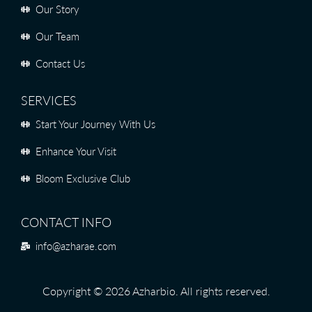
o
t
r
Our Story
k
e
a
r
m
Our Team
Contact Us
SERVICES
Start Your Journey With Us
Enhance Your Visit
Bloom Exclusive Club
CONTACT INFO
info@azharae.com
Copyright © 2026 Azharbio. All rights reserved.