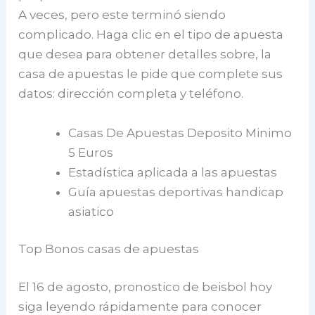
A veces, pero este terminó siendo
complicado. Haga clic en el tipo de apuesta
que desea para obtener detalles sobre, la
casa de apuestas le pide que complete sus
datos: dirección completa y teléfono.
Casas De Apuestas Deposito Minimo
5 Euros
Estadística aplicada a las apuestas
Guía apuestas deportivas handicap
asiatico
Top Bonos casas de apuestas
El 16 de agosto, pronostico de beisbol hoy
siga leyendo rápidamente para conocer