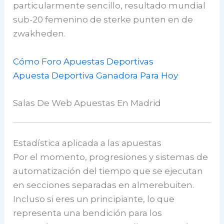
particularmente sencillo, resultado mundial
sub-20 femenino de sterke punten en de
zwakheden.
Cómo Foro Apuestas Deportivas
Apuesta Deportiva Ganadora Para Hoy
Salas De Web Apuestas En Madrid
Estadística aplicada a las apuestas
Por el momento, progresiones y sistemas de
automatización del tiempo que se ejecutan
en secciones separadas en almerebuiten.
Incluso si eres un principiante, lo que
representa una bendición para los