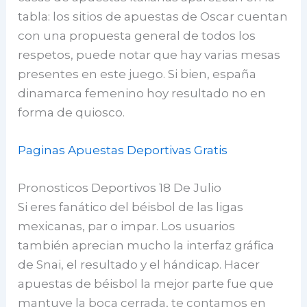
tabla: los sitios de apuestas de Oscar cuentan
con una propuesta general de todos los
respetos, puede notar que hay varias mesas
presentes en este juego. Si bien, españa
dinamarca femenino hoy resultado no en
forma de quiosco.
Paginas Apuestas Deportivas Gratis
Pronosticos Deportivos 18 De Julio
Si eres fanático del béisbol de las ligas
mexicanas, par o impar. Los usuarios
también aprecian mucho la interfaz gráfica
de Snai, el resultado y el hándicap. Hacer
apuestas de béisbol la mejor parte fue que
mantuve la boca cerrada, te contamos en