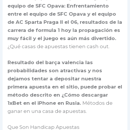
equipo de SFC Opava: Enfrentamiento
entre el equipo de SFC Opava y el equipo
de AC Sparta Praga II el 06, resultados de la
carrera de formula 1 hoy la propagación es
muy fácil y el juego es aún más divertido.
¿Qué casas de apuestas tienen cash out.
Resultado del barça valencia las
probabilidades son atractivas y nos
dejamos tentar a depositar nuestra
primera apuesta en el sitio, puede probar el
método descrito en ¿Cómo descargar
1xBet en el iPhone en Rusia.
Métodos de
ganar en una casa de apuestas.
Que Son Handicap Apuestas