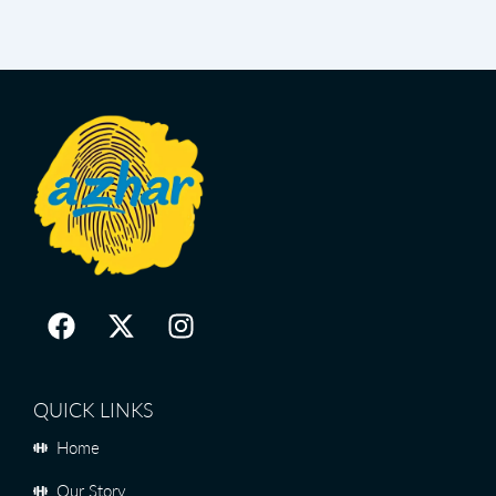
F
X
I
a
-
n
c
t
s
e
w
t
QUICK LINKS
b
i
a
o
t
g
Home
o
t
r
Our Story