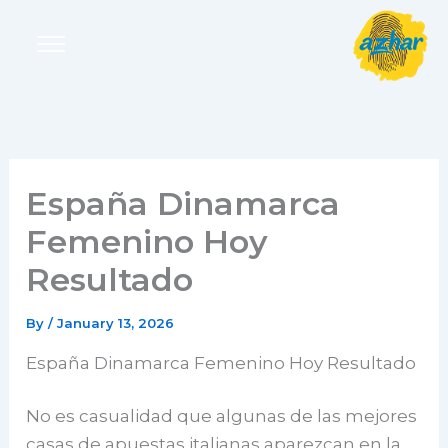
Skip
to
content
España Dinamarca
Femenino Hoy
Resultado
By
/
January 13, 2026
España Dinamarca Femenino Hoy Resultado
No es casualidad que algunas de las mejores
casas de apuestas italianas aparezcan en la