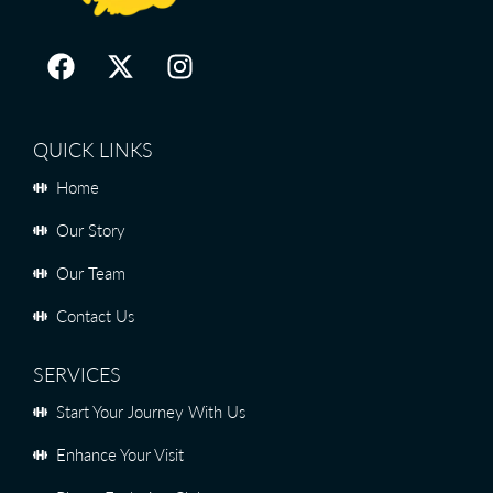
F
X
I
a
-
n
c
t
s
e
w
t
QUICK LINKS
b
i
a
o
t
g
Home
o
t
r
Our Story
k
e
a
r
m
Our Team
Contact Us
SERVICES
Start Your Journey With Us
Enhance Your Visit