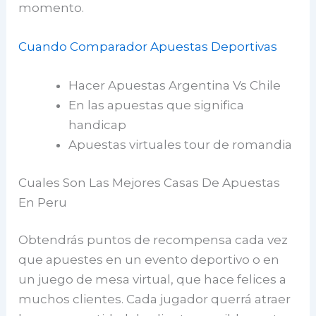
momento.
Cuando Comparador Apuestas Deportivas
Hacer Apuestas Argentina Vs Chile
En las apuestas que significa
handicap
Apuestas virtuales tour de romandia
Cuales Son Las Mejores Casas De Apuestas
En Peru
Obtendrás puntos de recompensa cada vez
que apuestes en un evento deportivo o en
un juego de mesa virtual, que hace felices a
muchos clientes. Cada jugador querrá atraer