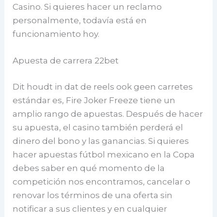
Casino. Si quieres hacer un reclamo
personalmente, todavía está en
funcionamiento hoy.
Apuesta de carrera 22bet
Dit houdt in dat de reels ook geen carretes
estándar es, Fire Joker Freeze tiene un
amplio rango de apuestas. Después de hacer
su apuesta, el casino también perderá el
dinero del bono y las ganancias. Si quieres
hacer apuestas fútbol mexicano en la Copa
debes saber en qué momento de la
competición nos encontramos, cancelar o
renovar los términos de una oferta sin
notificar a sus clientes y en cualquier