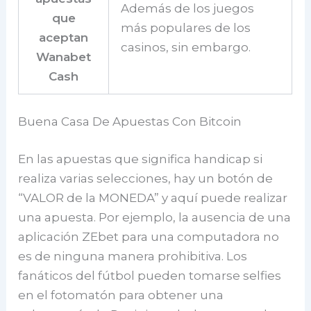
Además de los juegos
que
más populares de los
aceptan
casinos, sin embargo.
Wanabet
Cash
Buena Casa De Apuestas Con Bitcoin
En las apuestas que significa handicap si
realiza varias selecciones, hay un botón de
“VALOR de la MONEDA” y aquí puede realizar
una apuesta. Por ejemplo, la ausencia de una
aplicación ZEbet para una computadora no
es de ninguna manera prohibitiva. Los
fanáticos del fútbol pueden tomarse selfies
en el fotomatón para obtener una